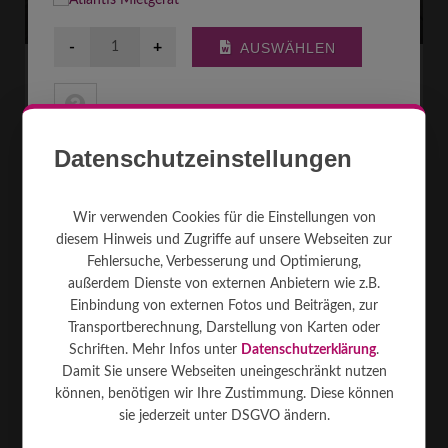
DMX Adapter 3 to 5pin
DMX Adapter XLR 3-pin auf XLR 5-pin ...
[mehr]
Datenschutzeinstellungen
Adapter
1
---
Wir verwenden Cookies für die Einstellungen von
XLR
3-pin
diesem Hinweis und Zugriffe auf unsere Webseiten zur
Fehlersuche, Verbesserung und Optimierung,
1
€
MIETEN AB
außerdem Dienste von externen Anbietern wie z.B.
Einbindung von externen Fotos und Beiträgen, zur
Transportberechnung, Darstellung von Karten oder
Schriften. Mehr Infos unter
Datenschutzerklärung
.
Damit Sie unsere Webseiten uneingeschränkt nutzen
können, benötigen wir Ihre Zustimmung. Diese können
sie jederzeit unter DSGVO ändern.