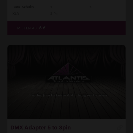
Data+Schuko
1
Ja
XLR
5-Pin
6
€
MIETEN AB
DMX Adapter 5 to 3pin