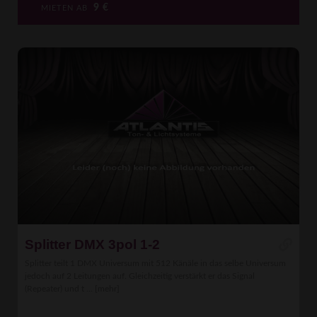
9
€
MIETEN AB
Splitter DMX 3pol 1-2
Splitter teilt 1 DMX Universum mit 512 Känäle in das selbe Universum
jedoch auf 2 Leitungen auf. Gleichzeitig verstärkt er das Signal
(Repeater) und t ...
[mehr]