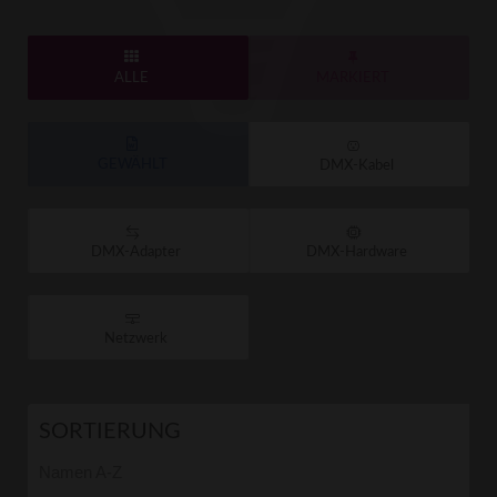
ALLE
MARKIERT
GEWÄHLT
DMX-Kabel
DMX-Adapter
DMX-Hardware
Netzwerk
SORTIERUNG
Namen A-Z