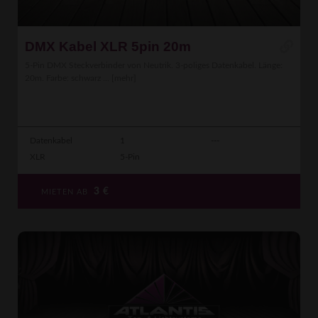
DMX Kabel XLR 5pin 20m
5-Pin DMX Steckverbinder von Neutrik. 3-poliges Datenkabel. Länge:
20m. Farbe: schwarz ...
[mehr]
Datenkabel
1
---
XLR
5-Pin
3
€
MIETEN AB