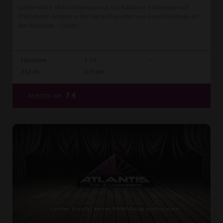
Splitter teilt 1 DMX Universum mit 512 Känäle in 5 Leitungen auf.
Gleichzeitig verstärkt er das Signal (Repeater) und trennt Eingänge mit
den Ausgänge ...
[mehr]
Hardware
1->5
---
512 ch
3/5-pin
7
€
MIETEN AB