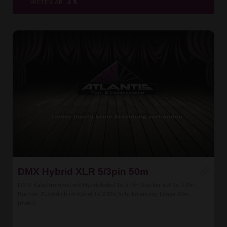
3
€
MIETEN AB
DMX Hybrid XLR 5/3pin 50m
DMX Kabeltrommel mit Hybridkabel 1x 5-Pin-Stecker auf 1x 3-Pin-
Buchse. Zusätzlich im Kabel 1x 230V Schukoleitung. Länge 50m ...
[mehr]