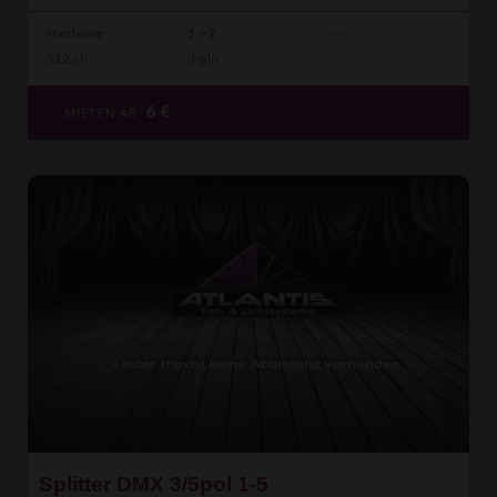
Hardware
1->2
---
512 ch
3-pin
6
€
MIETEN AB
Splitter DMX 3/5pol 1-5