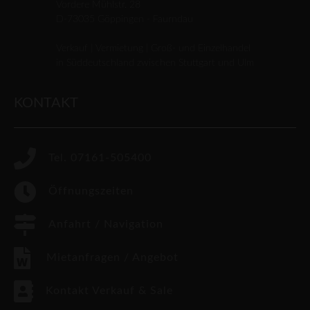
Vordere Mühlstr. 28
D-73035 Göppingen - Faurndau
Verkauf | Vermietung | Groß- und Einzelhandel
in Süddeutschland zwischen Stuttgart und Ulm
KONTAKT
Tel. 07161-505400
Öffnungszeiten
Anfahrt / Navigation
Mietanfragen / Angebot
Kontakt Verkauf & Sale