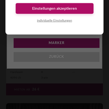
Einstellungen akzeptieren
individuelle Einstellungen
BESCHREIBUNG
Artnet Node NET-8
MARKER
Netzwerk-Node von Art-Net, DMX, Kling-Net, RDM, sACN, TCP-IPv4 zu
8x DMX512 IN/OUT, LAN etherCON IN/OUT, 1Gbps
Datenübertragung, 8 Universen, 3-pol DM ...
[mehr]
ZURÜCK
Hardware
8
---
4096 ch
3-pin
26
€
MIETEN AB