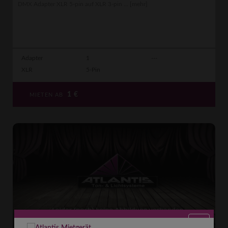
DMX Adapter XLR 5-pin auf XLR 3-pin ...
[mehr]
Adapter
1
---
XLR
5-Pin
1
€
MIETEN AB