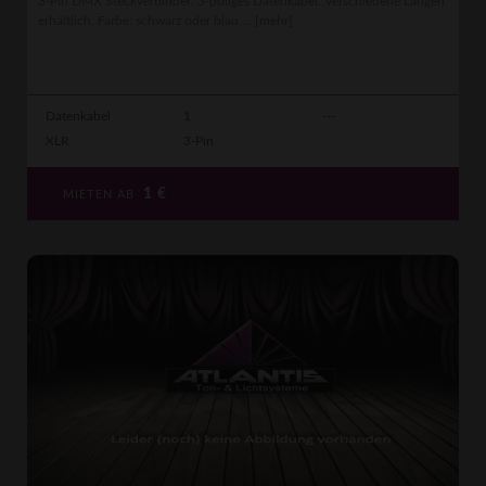
3-Pin DMX Steckverbinder. 3-poliges Datenkabel. Verschiedene Längen
erhältlich. Farbe: schwarz oder blau ...
[mehr]
Datenkabel
1
---
XLR
3-Pin
1
€
MIETEN AB