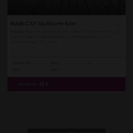
RAM-CAT Multicore 60m
Digitales Hybrid-Multicorekabel, 60m Länge, 1x hochflexiblem KLOTZ
CAT RJ45 Kabel mit Neutrikstecker, 2x DMX Kabel XLR 3 pol für
Lichtsteuerungen, 1x ...
[mehr]
Datenkabel
Net+2
Ja
XLR
RJ45
25
€
MIETEN AB