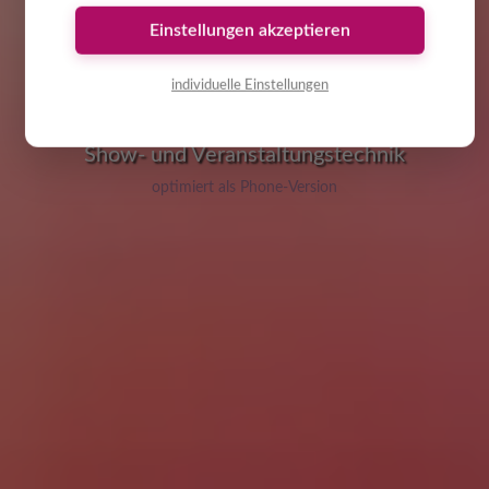
Einstellungen akzeptieren
ATLANTIS Ton- und
individuelle Einstellungen
Lichtsysteme
73035 Göppingen-Faurndau
optimiert als Phone-Version