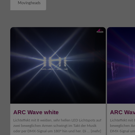
Movingheads
ARC Wave white
ARC Wa
Lichteffekt mit 8 weißen, sehr hellen LED Lichtspots auf
Lichteffekt mit
zwei beweglichen Armen schwingt im Takt der Musik
beweglichen Ar
oder per DMX-Signal um 180° hin und her. Di ...
[mehr]
DMX-Signal um 