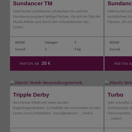
Sundancer TM
Sundanc
Viele bunte Lichtebenen schwenken hin und her.
Viele bunte Li
Sundancer projiziert farbige Flächen, die sich im Takt der
zusätzlichem Sc
Musik drehen und durch den Schwenkmotor das ...
Flächen, die sic
[mehr]
800W
Halogen
5
800W
Sound
2
9 kg
Sound
20
€
MIETEN AB
MIETEN 
Tripple Derby
Turbo
Dot-Fächer-Effekt mit vielen bunten
Sehr schneller 
Regenbogenstrahlen. Lichteffekt mit verschieden bunten
Zufallsprinzip i
Linsen und Lichtstrahlen. Soundgesteuert. ...
[mehr]
(Technoparties,
...
[mehr]