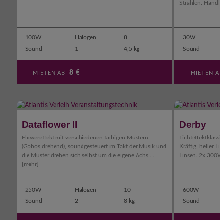
Strahlen. Handli
100W
Halogen
8
30W
Sound
1
4,5 kg
Sound
8
€
MIETEN AB
MIETEN 
Dataflower II
Derby
Flowereffekt mit verschiedenen farbigen Mustern
Lichteffektklass
(Gobos drehend), soundgesteuert im Takt der Musik und
Kräftig, heller 
die Muster drehen sich selbst um die eigene Achs ...
Linsen. 2x 300
[mehr]
250W
Halogen
10
600W
Sound
2
8 kg
Sound