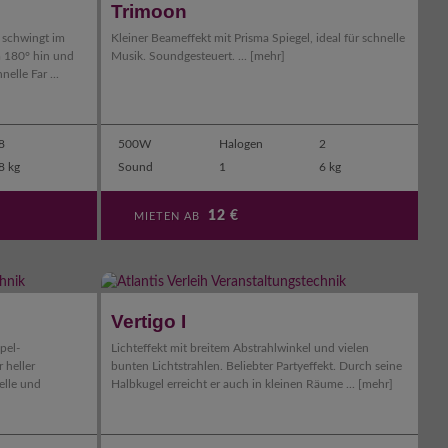
Trimoon
s schwingt im
Kleiner Beameffekt mit Prisma Spiegel, ideal für schnelle
m 180° hin und
Musik. Soundgesteuert. ...
[mehr]
elle Far ...
8
500W
Halogen
2
8 kg
Sound
1
6 kg
12
€
MIETEN AB
Vertigo I
pel-
Lichteffekt mit breitem Abstrahlwinkel und vielen
 heller
bunten Lichtstrahlen. Beliebter Partyeffekt. Durch seine
elle und
Halbkugel erreicht er auch in kleinen Räume ...
[mehr]