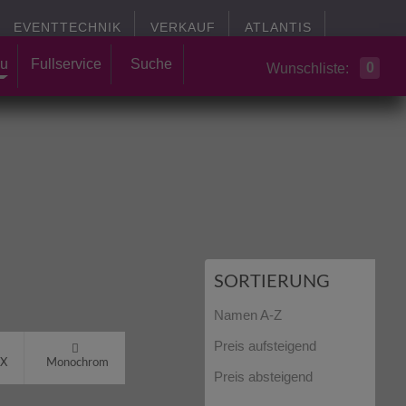
EVENTTECHNIK
VERKAUF
ATLANTIS
u
Fullservice
Suche
0
Wunschliste:
SORTIERUNG
Namen A-Z
Preis aufsteigend
X
Monochrom
Preis absteigend