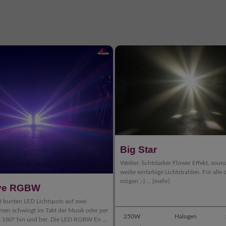
Big Star
Weißer, lichtstarker Flower Effekt, soun
weiße einfarbige Lichtstrahlen. Für alle
mögen ;-) ...
[mehr]
ve RGBW
 8 bunten LED Lichtspots auf zwei
men schwingt im Takt der Musik oder per
250W
Halogen
180° hin und her. Die LED RGBW En ...