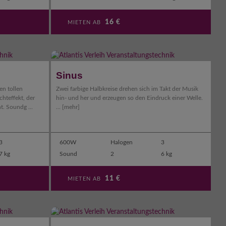
16
€
MIETEN AB
Sinus
en tollen
Zwei farbige Halbkreise drehen sich im Takt der Musik
chteffekt, der
hin- und her und erzeugen so den Eindruck einer Welle.
t. Soundg ...
...
[mehr]
3
600W
Halogen
3
7 kg
Sound
2
6 kg
11
€
MIETEN AB