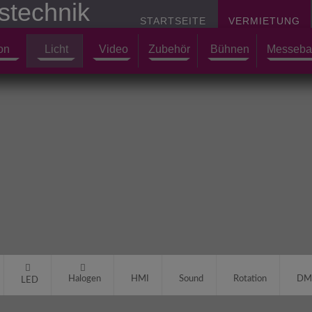
STARTSEITE
VERMIETUNG
on
Licht
Video
Zubehör
Bühnen
Messeba
Halogen
HMI
Sound
Rotation
DM
LED