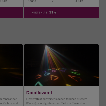
7,8 kg
Sound
2
4,8 kg
11
€
MIETEN AB
Dataflower I
Walzenscanner
Flowereffekt mit verschiedenen farbigen Mustern
rn (Gobos) und
(Gobos), soundgesteuert im Takt der Musik durch