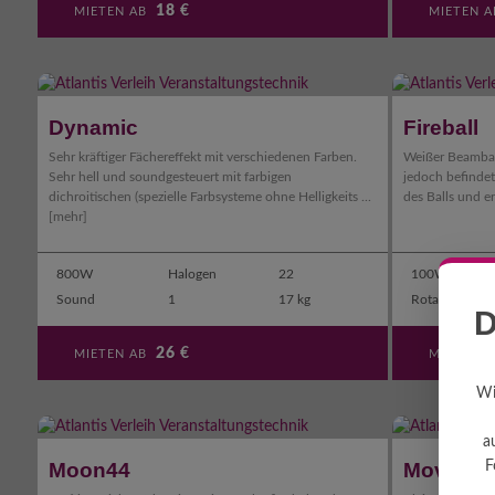
18
€
MIETEN AB
MIETEN 
Dynamic
Fireball
Sehr kräftiger Fächereffekt mit verschiedenen Farben.
Weißer Beamball
Sehr hell und soundgesteuert mit farbigen
jedoch befindet
dichroitischen (spezielle Farbsysteme ohne Helligkeits ...
des Balls und er
[mehr]
800W
Halogen
22
100W
Sound
1
17 kg
Rota
D
26
€
MIETEN AB
MIETEN 
Wi
a
Moon44
Moving Fl
F