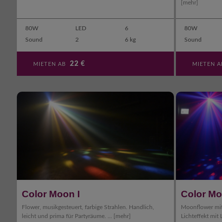
[mehr]
80W
LED
6
80W
Sound
2
6 kg
Sound
22
€
MIETEN AB
MIETEN 
Color Moon I
Color M
Flower, musikgesteuert, farbige Strahlen. Handlich,
Moonflower mit 
leicht und prima für Partyräume. ...
[mehr]
Lichteffekt mit