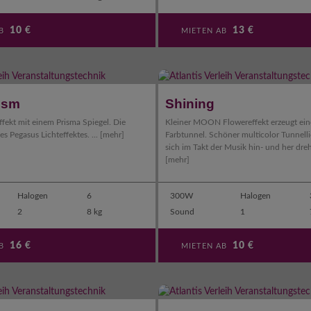
10
€
13
€
AB
MIETEN AB
ism
Shining
ffekt mit einem Prisma Spiegel. Die
Kleiner MOON Flowereffekt erzeugt ein
es Pegasus Lichteffektes. ...
[mehr]
Farbtunnel. Schöner multicolor Tunnelli
sich im Takt der Musik hin- und her dreh
[mehr]
Halogen
6
300W
Halogen
2
8 kg
Sound
1
16
€
10
€
AB
MIETEN AB