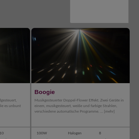
Boogie
dgesteuert,
Musikgesteuerter Doppel-Flower Effekt. Zwei Geräte in
 die es unbunt
einem, musikgesteuert, weiße und farbige Strahlen,
verschiedene automatische Programme. ...
[mehr]
10
100W
Halogen
8