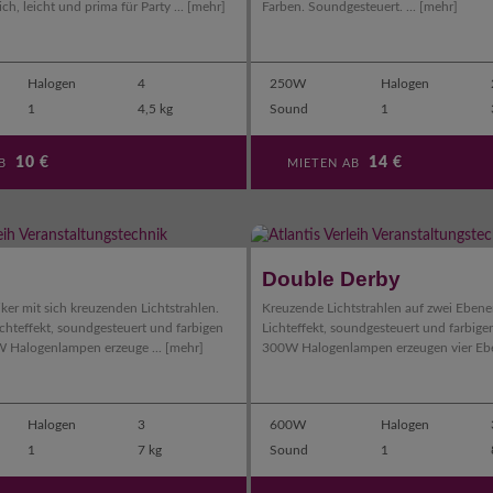
ch, leicht und prima für Party ...
[mehr]
Farben. Soundgesteuert. ...
[mehr]
Halogen
4
250W
Halogen
1
4,5 kg
Sound
1
10
€
14
€
AB
MIETEN AB
Double Derby
iker mit sich kreuzenden Lichtstrahlen.
Kreuzende Lichtstrahlen auf zwei Ebenen.
Lichteffekt, soundgesteuert und farbigen
Lichteffekt, soundgesteuert und farbige
W Halogenlampen erzeuge ...
[mehr]
300W Halogenlampen erzeugen vier Ebe
Halogen
3
600W
Halogen
1
7 kg
Sound
1