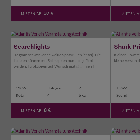
37
€
MIETEN AB
MIETEN 
Searchlights
Shark Pr
langsam schwenkende weiße Spots (Suchlichter). Die
Kleiner Flowere
Lampen können mit Farbkappen bunt eingefärbt
kleine Version d
werden. Farbkappen auf Wunsch gratis! ...
[mehr]
120W
Halogen
7
150W
Rota
4
6 kg
Sound
8
€
MIETEN AB
MIETEN 