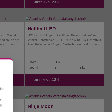
23
€
MIETEN AB
Halfball LED
s zum Tunnel.
LED Lichthalbkugel mit kräftigen Beams und großem
rnbedienung der
Winkel. Lichtstarker CRE-LEDs je 5W RGBW Lichteffekt.
erz ...
[mehr]
Zum Stellen oder Hängen. Einstellbar sind viel ...
[mehr]
10
15W
LED
8
11 kg
Sound
1
3 kg
12
€
MIETEN AB
ffe
en
Ninja Moon
er