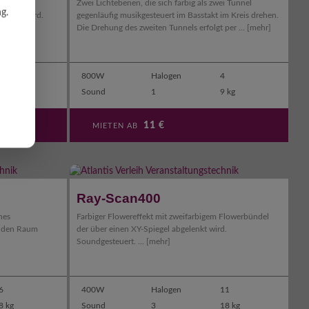
Rotierende
Zwei Lichtebenen, die sich farbig als zwei Tunnel
g.
elenkt wird.
gegenläufig musikgesteuert im Basstakt im Kreis drehen.
Die Drehung des zweiten Tunnels erfolgt per ...
[mehr]
1
800W
Halogen
4
6 kg
Sound
1
9 kg
11
€
MIETEN AB
Ray-Scan400
nes
Farbiger Flowereffekt mit zweifarbigem Flowerbündel
n den Raum
der über einen XY-Spiegel abgelenkt wird.
Soundgesteuert. ...
[mehr]
6
400W
Halogen
11
8 kg
Sound
3
18 kg