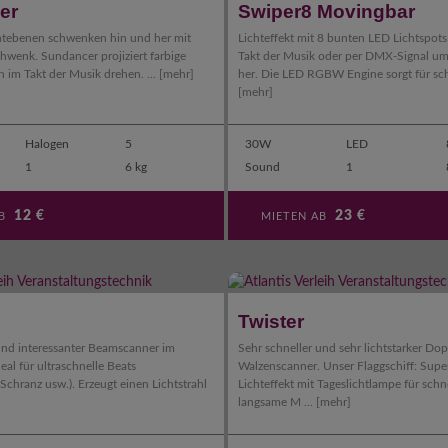
er
Swiper8 Movingbar
chtebenen schwenken hin und her mit
Lichteffekt mit 8 bunten LED Lichtspot
hwenk. Sundancer projiziert farbige
Takt der Musik oder per DMX-Signal u
h im Takt der Musik drehen. ...
[mehr]
her. Die LED RGBW Engine sorgt für schn
[mehr]
Halogen
5
30W
LED
1
6 kg
Sound
1
12
€
23
€
AB
MIETEN AB
Twister
und interessanter Beamscanner im
Sehr schneller und sehr lichtstarker Dop
deal für ultraschnelle Beats
Walzenscanner. Unser Flaggschiff: Super
 Schranz usw.). Erzeugt einen Lichtstrahl
Lichteffekt mit Tageslichtlampe für schn
langsame M ...
[mehr]