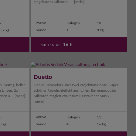
eingebautes Mikrofon. ...
[mehr]
2
250W
Halogen
10
3,2 kg
Sound
1
8 kg
16
€
MIETEN AB
Duetto
 Kräftig, heller
Doppel-Beamdots über zwei Projektionsköpfe. Super
n Linsen. 2x
schöner Retrolichteffekt aus Italien. Ein eingebautes
nen a ...
[mehr]
Mikrofon reagiert exakt zum Basstakt der Musik ...
[mehr]
3
400W
Halogen
11
8 kg
Sound
4
16 kg