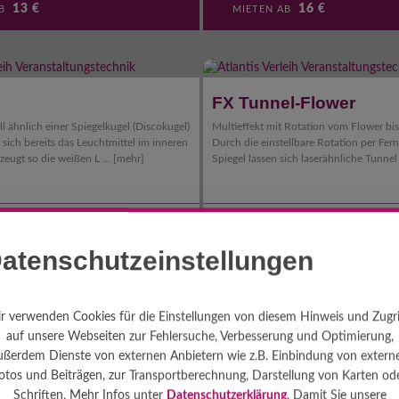
13
€
16
€
AB
MIETEN AB
FX Tunnel-Flower
 ähnlich einer Spiegelkugel (Discokugel)
Multieffekt mit Rotation vom Flower bi
 sich bereits das Leuchtmittel im inneren
Durch die einstellbare Rotation per Fe
zeugt so die weißen L ...
[mehr]
Spiegel lassen sich laserähnliche Tunnel 
Halogen
8
250W
Halogen
1
5 kg
Sound
5
atenschutzeinstellungen
20
€
24
€
AB
MIETEN AB
r verwenden Cookies für die Einstellungen von diesem Hinweis und Zugri
auf unsere Webseiten zur Fehlersuche, Verbesserung und Optimierung,
ußerdem Dienste von externen Anbietern wie z.B. Einbindung von extern
ower III
Moving Sun
otos und Beiträgen, zur Transportberechnung, Darstellung von Karten od
Schriften. Mehr Infos unter
Datenschutzerklärung
. Damit Sie unsere