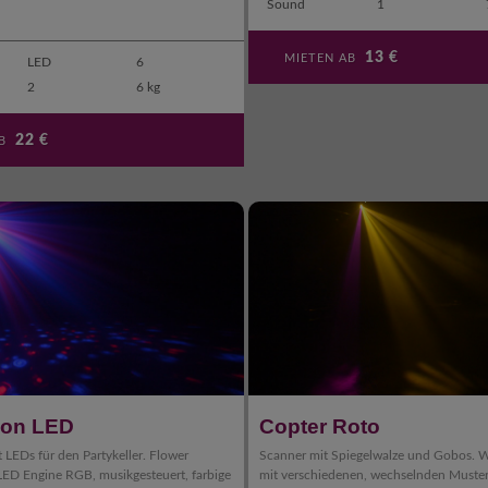
Sound
1
13
€
MIETEN AB
LED
6
2
6 kg
22
€
AB
oon LED
Copter Roto
LEDs für den Partykeller. Flower
Scanner mit Spiegelwalze und Gobos. 
 LED Engine RGB, musikgesteuert, farbige
mit verschiedenen, wechselnden Muste