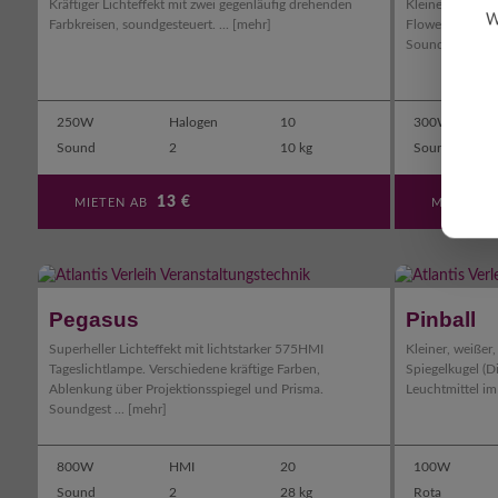
Kräftiger Lichteffekt mit zwei gegenläufig drehenden
Kleiner Flower 
W
Farbkreisen, soundgesteuert. ...
[mehr]
Flower, der übe
Soundgesteuert.
250W
Halogen
10
300W
Sound
2
10 kg
Sound
13
€
MIETEN AB
MIETEN 
Pegasus
Pinball
Superheller Lichteffekt mit lichtstarker 575HMI
Kleiner, weißer,
Tageslichtlampe. Verschiedene kräftige Farben,
Spiegelkugel (D
Ablenkung über Projektionsspiegel und Prisma.
Leuchtmittel im 
Soundgest ...
[mehr]
800W
HMI
20
100W
Sound
2
28 kg
Rota