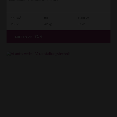
150 m²
80
1200 W
230V
42 kg
PKW
71
€
MIETEN AB