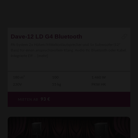
Dave-12 LD G4 Bluetooth
PA-System 2x Höhen/Mitteltonlautsprecher und 1x Subwoofer (12"
Bass) für einen anspruchsvollem Klang. Audio IN: Bluetooth oder Kabel.
Integrierte Eff ...
[mehr]
180 m²
100
1.460 W
230V
55 kg
PKW HK
93
€
MIETEN AB