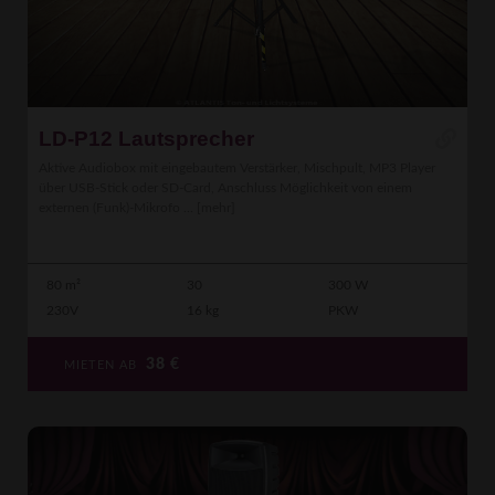
LD-P12 Lautsprecher
Aktive Audiobox mit eingebautem Verstärker, Mischpult, MP3 Player
über USB-Stick oder SD-Card, Anschluss Möglichkeit von einem
externen (Funk)-Mikrofo ...
[mehr]
80 m²
30
300 W
230V
16 kg
PKW
38
€
MIETEN AB