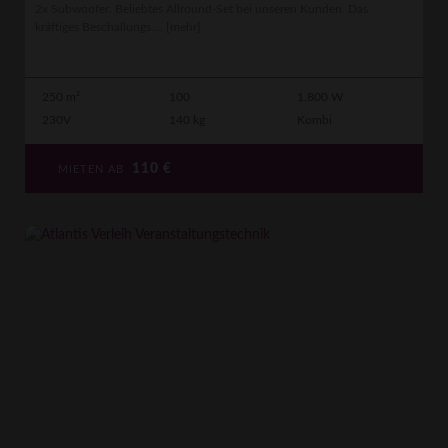
2x Subwoofer. Beliebtes Allround-Set bei unseren Kunden. Das
kräftiges Beschallungs ...
[mehr]
250 m²
100
1.800 W
230V
140 kg
Kombi
110
€
MIETEN AB