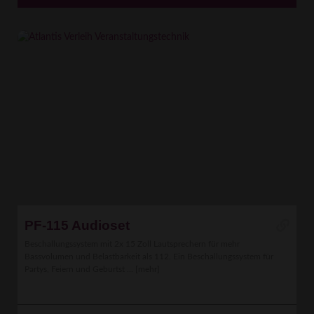
PF-115 Audioset
Beschallungssystem mit 2x 15 Zoll Lautsprechern für mehr
Bassvolumen und Belastbarkeit als 112. Ein Beschallungssystem für
Partys, Feiern und Geburtst ...
[mehr]