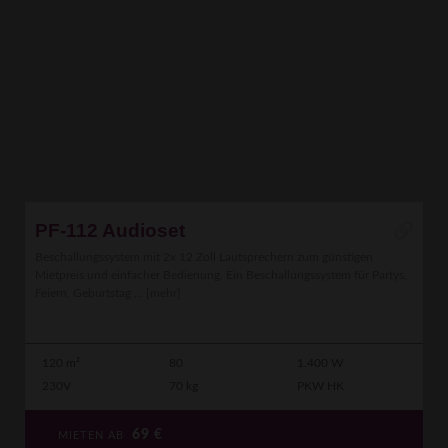
PF-112 Audioset
Beschallungssystem mit 2x 12 Zoll Lautsprechern zum günstigen
Mietpreis und einfacher Bedienung. Ein Beschallungssystem für Partys,
Feiern, Geburtstag ...
[mehr]
120 m²
80
1.400 W
230V
70 kg
PKW HK
69
€
MIETEN AB