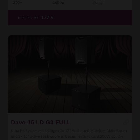
230V
160 kg
Kombi
177
€
MIETEN AB
Dave-15 LD G3 FULL
Ultra PA-System mit kräftigen 2x 12" Hoch- und Mittelton Aktiv-Boxen
und 2x 15" aktiven Subwoofern. Gesamtleistung ca. 8.200W pp. Die