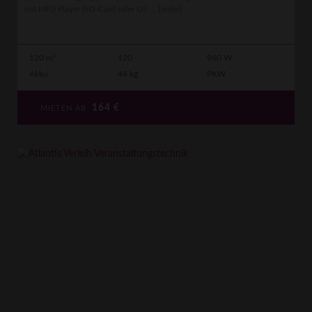
mit MP3 Player (SD-Card oder US ...
[mehr]
120 m²
120
960 W
Akku
44 kg
PKW
164
€
MIETEN AB