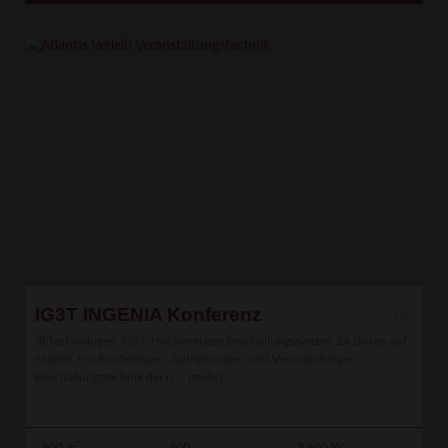
IG3T INGENIA Konferenz
dbTechnologies IG3T. Hochwertiges Beschallungssystem. 2x Boxen auf
Stative. Für Konferenzen, Aufführungen und Versammlungen.
Beschallungstechnik der n ...
[mehr]
600 m²
400
3.600 W