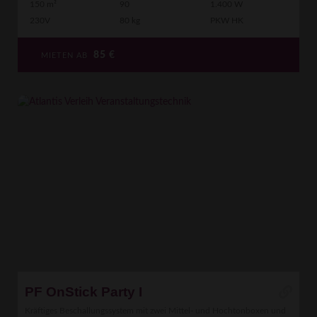
150 m²
90
1.400 W
230V
80 kg
PKW HK
85
€
MIETEN AB
PF OnStick Party I
Kräftiges Beschallungssystem mit zwei Mittel- und Hochtonboxen und