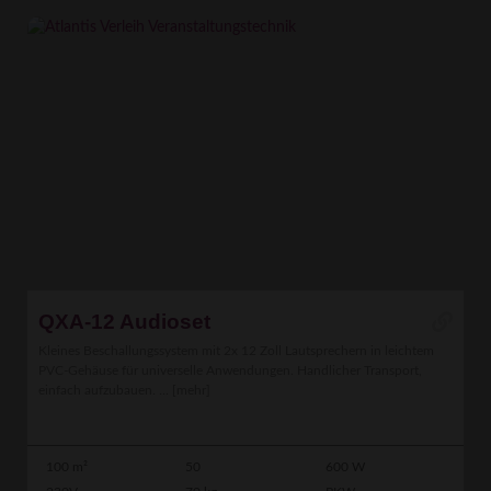
QXA-12 Audioset
Kleines Beschallungssystem mit 2x 12 Zoll Lautsprechern in leichtem
PVC-Gehäuse für universelle Anwendungen. Handlicher Transport,
einfach aufzubauen. ...
[mehr]
100 m²
50
600 W