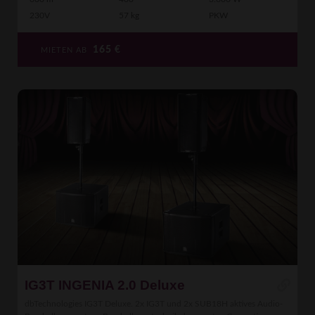
230V
57 kg
PKW
165
€
MIETEN AB
IG3T INGENIA 2.0 Deluxe
dbTechnologies IG3T Deluxe. 2x IG3T und 2x SUB18H aktives Audio-