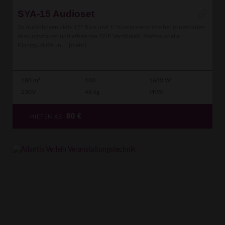
SYA-15 Audioset
2x Audioboxen aktiv 15" Bass und 1" Kompressionstreiber (eingebauter
leistungsstarker und effizienter DSP Verstärker). Professionelle
Klangqualität un ...
[mehr]
180 m²
100
1600 W
230V
48 kg
PKW
80
€
MIETEN AB