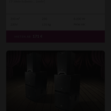
15" Aktiv-Subwoo ...
[mehr]
350 m²
250
8.200 W
230V
131 kg
PKW HK
171
€
MIETEN AB