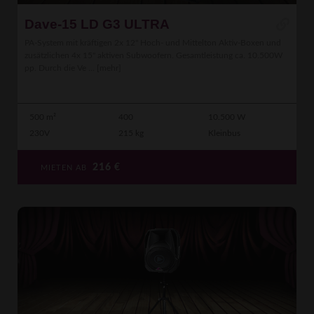
Dave-15 LD G3 ULTRA
PA-System mit kräftigen 2x 12" Hoch- und Mittelton Aktiv-Boxen und
zusätzlichen 4x 15" aktiven Subwoofern. Gesamtleistung ca. 10.500W
pp. Durch die Ve ...
[mehr]
500 m²
400
10.500 W
230V
215 kg
Kleinbus
216
€
MIETEN AB