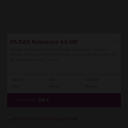
PA DAS Reference 4.0 kW
Kräftiges Audiosystem für Beschallungsanwendungen in größeren
Räumen, Hallen und für großen Flächen. Hochwertige Horntreiber und
18" Doppelbässe mit 4 ...
[mehr]
400 m²
400
4.000 W
230V
248 kg
Kleinbus
200
€
MIETEN AB