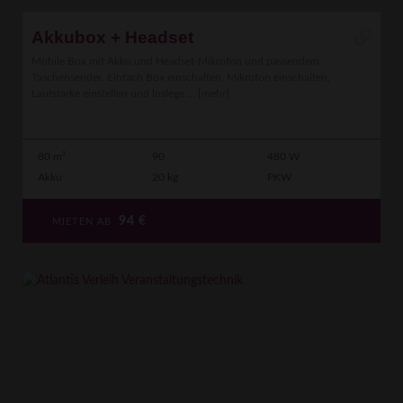
Akkubox + Headset
Mobile Box mit Akku und Headset-Mikrofon und passendem
Taschensender. Einfach Box einschalten, Mikrofon einschalten,
Lautstärke einstellen und loslege ...
[mehr]
80 m²
90
480 W
Akku
20 kg
PKW
94
€
MIETEN AB