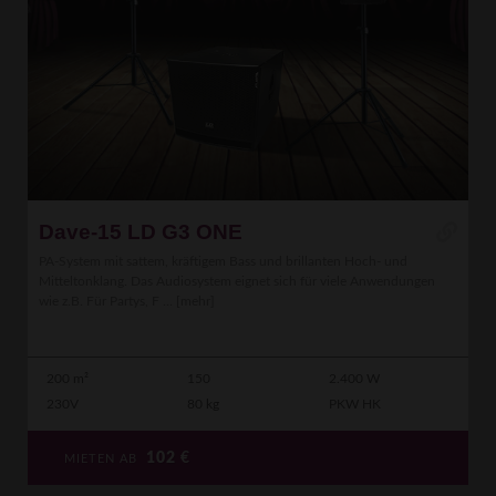
Dave-15 LD G3 ONE
PA-System mit sattem, kräftigem Bass und brillanten Hoch- und
Mitteltonklang. Das Audiosystem eignet sich für viele Anwendungen
wie z.B. Für Partys, F ...
[mehr]
200 m²
150
2.400 W
230V
80 kg
PKW HK
102
€
MIETEN AB