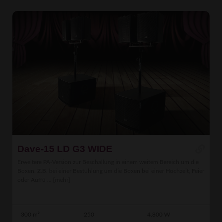
Dave-15 LD G3 WIDE
Erweitere PA-Version zur Beschallung in einem weitem Bereich um die
Boxen. Z.B. bei einer Bestuhlung um die Boxen bei einer Hochzeit, Feier
oder Auffü ...
[mehr]
300 m²
250
4.800 W