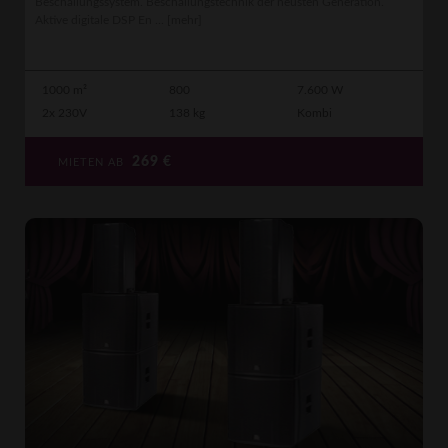
Beschallungssystem. Beschallungstechnik der neusten Generation.
Aktive digitale DSP En ...
[mehr]
1000 m²
800
7.600 W
2x 230V
138 kg
Kombi
269
€
MIETEN AB