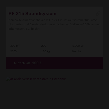
PF-215 Soundsystem
Kompakte Audiostandboxen mit je 2x 15" Basslautsprecher für Partys,
Hochzeiten und Events. Ideal zum einfachen Aufstellen auf Bühnen und
Erhöhungen. E ...
[mehr]
300 m²
200
1.900 W
230V
120 kg
Kombi
100
€
MIETEN AB