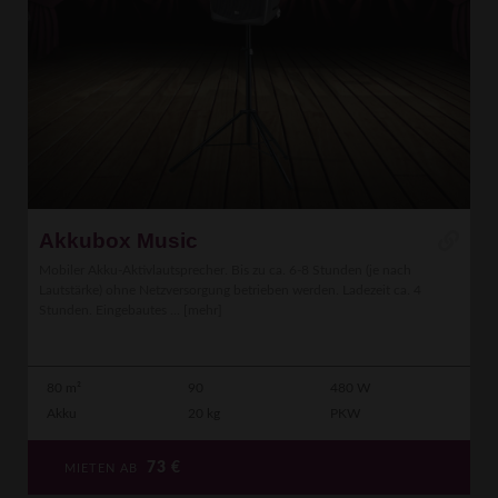
Akkubox Music
Mobiler Akku-Aktivlautsprecher. Bis zu ca. 6-8 Stunden (je nach
Lautstärke) ohne Netzversorgung betrieben werden. Ladezeit ca. 4
Stunden. Eingebautes ...
[mehr]
80 m²
90
480 W
Akku
20 kg
PKW
73
€
MIETEN AB