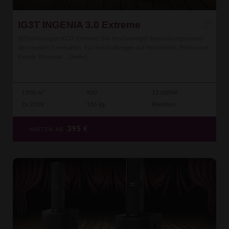
IG3T INGENIA 3.0 Extreme
dbTechnologies IG3T Extreme. Ein Hochwertiges Beschallungssystem
der neusten Generation. Für Beschallungen auf Hochzeiten, Partys und
Events, Präsenta ...
[mehr]
1500 m²
900
12.000W
2x 230V
136 kg
Kleinbus
395
€
MIETEN AB