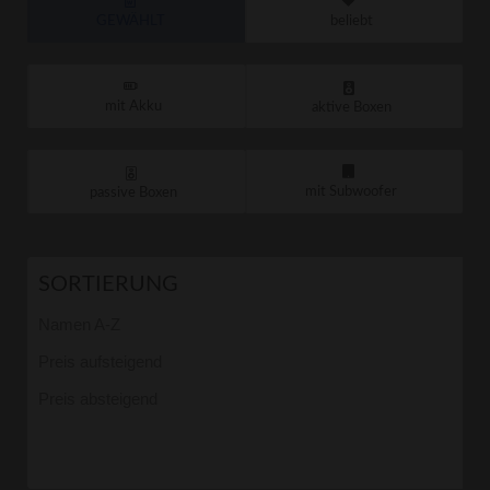
GEWÄHLT
beliebt
mit Akku
aktive Boxen
mit Subwoofer
passive Boxen
SORTIERUNG
Namen A-Z
Preis aufsteigend
Preis absteigend