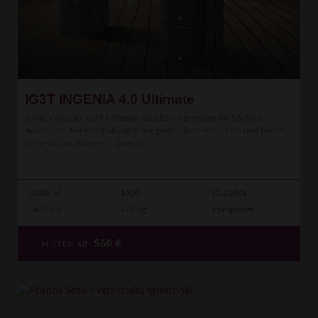
IG3T INGENIA 4.0 Ultimate
dbTechnologies IG3T Ultimate. Beschallungssystem für höchste
Ansprüche. Für Beschallungen auf große Distanzen, Clubs und Events,
große Hallen, Konzert ...
[mehr]
2000 m²
1000
15.200W
3x 230V
279 kg
Transporter
560
€
MIETEN AB