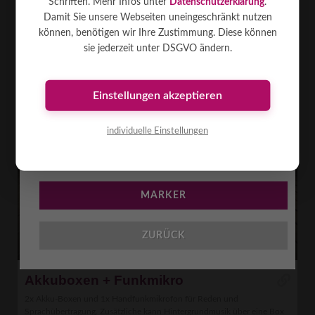
Schriften. Mehr Infos unter
Datenschutzerklärung
.
Akku
24 kg
PKW
Damit Sie unsere Webseiten uneingeschränkt nutzen
können, benötigen wir Ihre Zustimmung. Diese können
89
€
MIETEN AB
sie jederzeit unter DSGVO ändern.
Einstellungen akzeptieren
individuelle Einstellungen
BESCHREIBUNG
MARKER
ZURÜCK
Akkuboxen + Funkmikro
2x Akku-Boxen und 1x Handfunkmikrofon für Reden und
Sprachübertragung. Zusätzliche kann Hintergrundmusik über eine Box