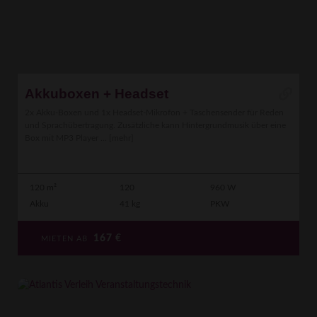
Akkuboxen + Headset
2x Akku-Boxen und 1x Headset-Mikrofon + Taschensender für Reden
und Sprachübertragung. Zusätzliche kann Hintergrundmusik über eine
Box mit MP3 Player ...
[mehr]
120 m²
120
960 W
Akku
41 kg
PKW
167
€
MIETEN AB