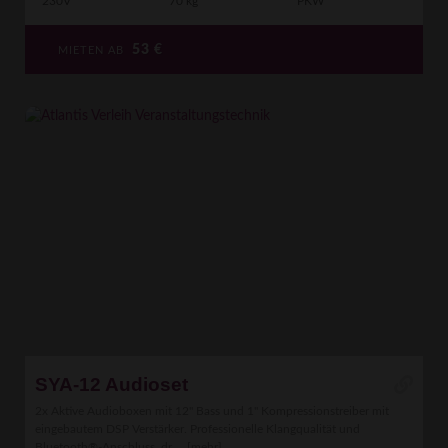
230V
70 kg
PKW
53
€
MIETEN AB
SYA-12 Audioset
2x Aktive Audioboxen mit 12" Bass und 1" Kompressionstreiber mit
eingebautem DSP Verstärker. Professionelle Klangqualität und
Bluetooth®-Anschluss, dr ...
[mehr]