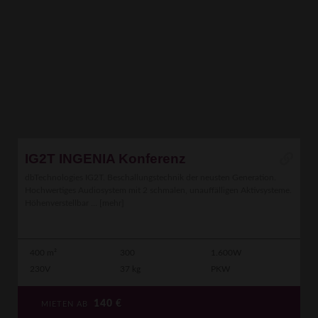
IG2T INGENIA Konferenz
dbTechnologies IG2T. Beschallungstechnik der neusten Generation.
Hochwertiges Audiosystem mit 2 schmalen, unauffälligen Aktivsysteme.
Höhenverstellbar ...
[mehr]
400 m²
300
1.600W
230V
37 kg
PKW
140
€
MIETEN AB