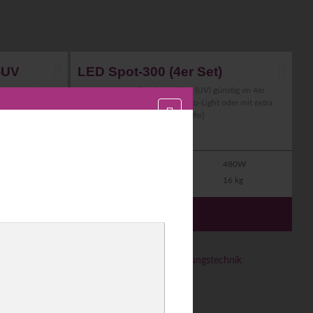
-UV
LED Spot-300 (4er Set)
, Grün, Blau,
Partyspot LED mit Schwarzlicht (UV) günstig im 4er
Case, Dauerlicht, Fade, Sound-to-Light oder mit extra
torgelfunktion
Controller über DMX512 ...
[mehr]
120W
LED
60°
480W
2 kg
ja
DMX
16 kg
58
€
MIETEN AB