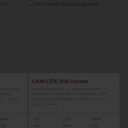
CAM-LITE 200 cw/ww
ung LED-Chips
Spezial Lichtpanel für TV-, Videoproduktionen,
htfarbe:
Livestreaming Events, Bühnenausleuchtung, DMX,
5. ...
[mehr]
Abstimmbares Weiß 3000K bis 6300K, CRI = 92, 4-
Flügel-T ...
[mehr]
100W
LED
110°
200W
2 kg
nein
DMX
9 kg