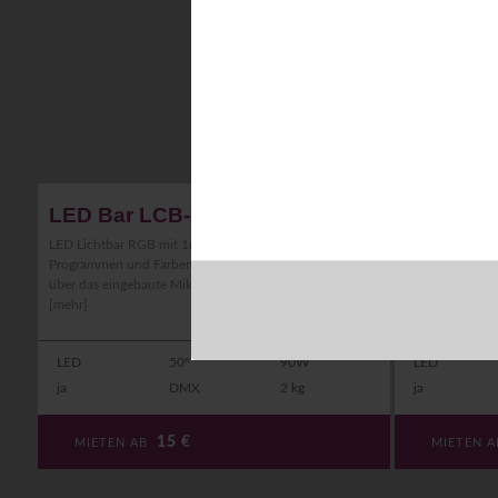
LED Bar LCB-252
LED Bar
LED Lichtbar RGB mit 1m Länge mit verschiedenen
Neuer, sehr he
Programmen und Farben. Reagiert auf Sound (Basstakt)
Highpower LED
über das eingebaute Mikrofon. Steuerung: interne ...
Soundsteuerun
[mehr]
Mode. Optional 
LED
50°
90W
LED
ja
DMX
2 kg
ja
15
€
MIETEN AB
MIETEN 