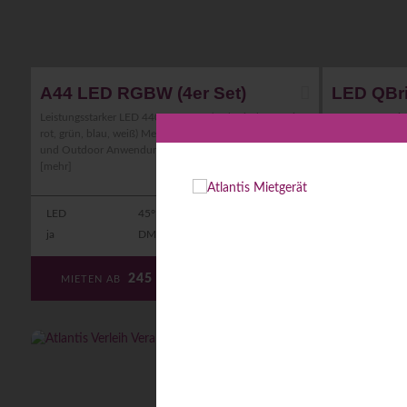
A44 LED RGBW (4er Set)
LED QBri
Leistungsstarker LED 440W RGBW (Farbmischung mit
LED Lampe mit 
rot, grün, blau, weiß) Medium Flood Scheinwerfer für In-
kompakt und seh
und Outdoor Anwendungen. Regen-, Wasser- un ...
Musiksteuerung 
[mehr]
[mehr]
LED
45°
440W
LED
ja
DMX
76 kg
ja
245
€
MIETEN AB
MIETEN 