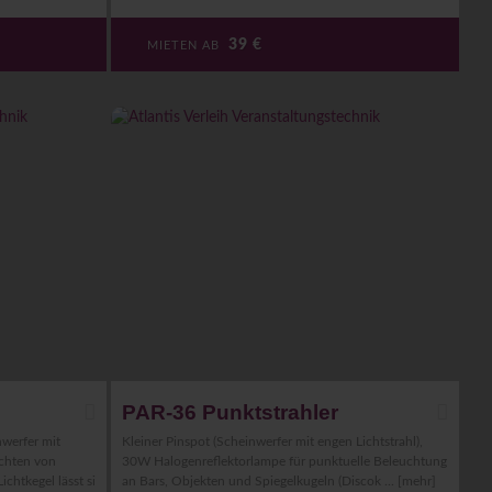
39
€
MIETEN AB
W
PAR-36 Punktstrahler
nwerfer mit
Kleiner Pinspot (Scheinwerfer mit engen Lichtstrahl),
chten von
30W Halogenreflektorlampe für punktuelle Beleuchtung
chtkegel lässt si
an Bars, Objekten und Spiegelkugeln (Discok ...
[mehr]