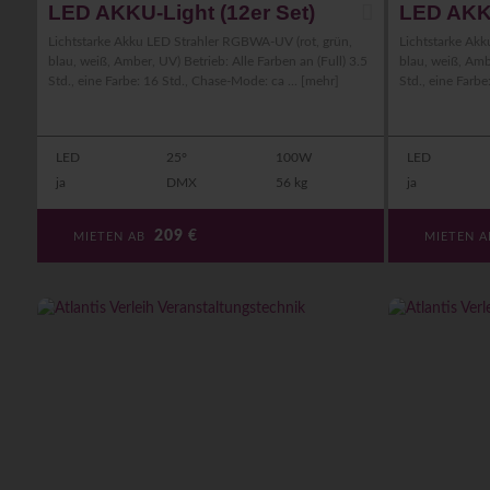
LED AKKU-Light (12er Set)
LED AKKU
Lichtstarke Akku LED Strahler RGBWA-UV (rot, grün,
Lichtstarke Ak
blau, weiß, Amber, UV) Betrieb: Alle Farben an (Full) 3.5
blau, weiß, Ambe
Std., eine Farbe: 16 Std., Chase-Mode: ca ...
[mehr]
Std., eine Farbe
LED
25°
100W
LED
ja
DMX
56 kg
ja
209
€
MIETEN AB
MIETEN 