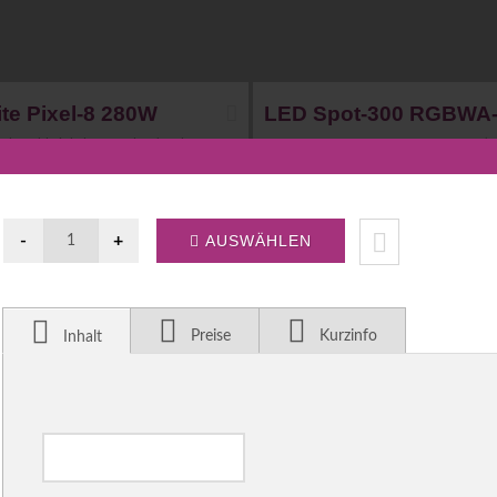
te Pixel-8 280W
LED Spot-300 RGBWA
Abstrahlwinkel: 120° Flood. Sehr
Partyspot LED 12x 10W RGBAW-UV (rot
r lichtstark. Farbe, Farbwechsel oder
Amber,Weiß,UV Schwarzlicht), Fade
sind beliebig am Gerät oder über ei ...
(Farbüberblendungen), Dauerlicht, Lich
(Sound-to-Ligh ...
[mehr]
100°
280W
LED
60°
DMX
8 kg
ja
DMX
Preise
Kurzinfo
Inhalt
45
€
15
€
AB
MIETEN AB