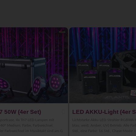
7 50W (4er Set)
LED AKKU-Light (4er S
sportcase. 4x Tri7 LED Lampen mit
Lichtstarke Akku LED Strahler RGBWA-U
: 40° Medium. Farbe, Farbwechsel,
blau, weiß, Amber, UV) Betrieb: Alle Far
der Farbwechsel im Musiktakt sind am G
Std., eine Farbe: 16 Std., Chase-Mode: c