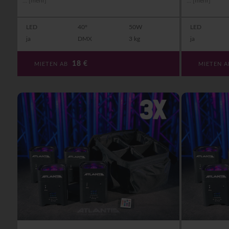
...
[mehr]
...
[mehr]
LED
40°
50W
LED
ja
DMX
3 kg
ja
18
€
MIETEN AB
MIETEN 