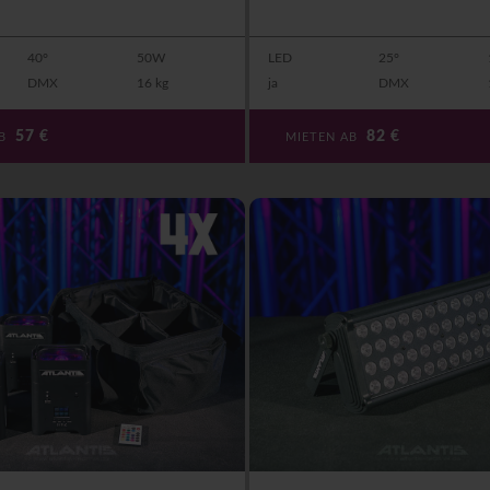
40°
50W
LED
25°
DMX
16 kg
ja
DMX
57
€
82
€
AB
MIETEN AB