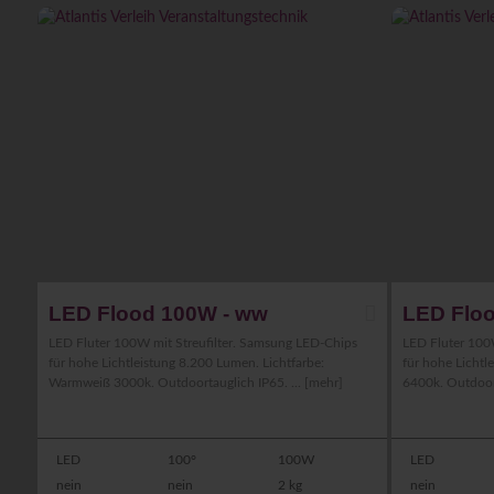
LED Flood 100W - ww
LED Floo
LED Fluter 100W mit Streufilter. Samsung LED-Chips
LED Fluter 100
für hohe Lichtleistung 8.200 Lumen. Lichtfarbe:
für hohe Lichtl
Warmweiß 3000k. Outdoortauglich IP65. ...
[mehr]
6400k. Outdoort
LED
100°
100W
LED
nein
nein
2 kg
nein