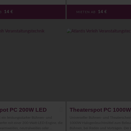
14
€
14
€
AB
MIETEN AB
spot PC 200W LED
Theaterspot PC 1000
 ein leistungsstarker Bühnen- und
Universeller Bühnen- und Theaterschei
rfer mit einer 200-Watt-LED-Engine, die
1000W Halogenleuchtmittel zum Beleu
warmweißes, neutralweißes oder ...
Bühnen, bei Reden und Vorträgen. Der Li