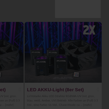
et)
LED AKKU-Light (8er Set)
V (rot, grün,
Lichtstarke Akku LED Strahler RGBWA-UV (rot, grün,
ben an (Full) 3.5
blau, weiß, Amber, UV) Betrieb: Alle Farben an (Full) 3.5
a ...
[mehr]
Std., eine Farbe: 16 Std., Chase-Mode: ca ...
[mehr]