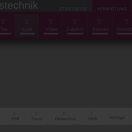
STARTSEITE
VERMIETUNG
Ton
Licht
Video
Zubehör
Bühnen
Messe
Verfolger
HMI
Sound
Farbwechsel
DMX