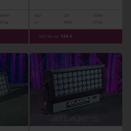
100W
LED
25°
100W
18 kg
ja
DMX
37 kg
156
€
MIETEN AB