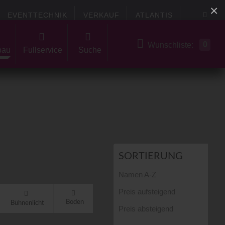
×
EVENTTECHNIK
VERKAUF
ATLANTIS
0
Wunschliste:
bau
Fullservice
Suche
SORTIERUNG
Namen A-Z
Preis aufsteigend
Boden
Bühnenlicht
Preis absteigend