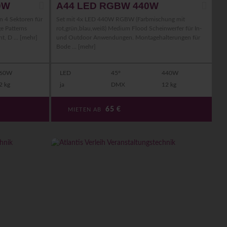
0W
A44 LED RGBW 440W
n 4 Sektoren für
Set mit 4x LED 440W RGBW (Farbmischung mit
ge Patterns
rot,grün,blau,weiß) Medium Flood Scheinwerfer für In-
t, D ...
[mehr]
und Outdoor Anwendungen. Montagehalterungen für
Bode ...
[mehr]
60W
LED
45°
440W
2 kg
ja
DMX
12 kg
65
€
MIETEN AB