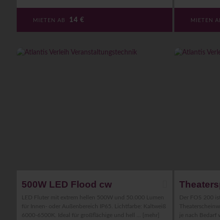
14
€
MIETEN AB
MIETEN 
500W LED Flood cw
Theater
LED Fluter mit extrem hellen 500W und 50.000 Lumen
Der FOS 200 ist
für Innen- oder Außenbereich IP65. Lichtfarbe: Kaltweiß
Theaterscheinwe
6000-6500K. Ideal für großflächige und hell ...
[mehr]
je nach Bedarf 