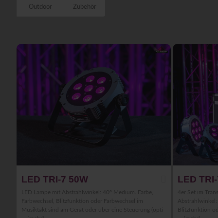
Outdoor
Zubehör
LED TRI-7 50W
LED TRI-
LED Lampe mit Abstrahlwinkel: 40° Medium. Farbe,
4er Set im Tran
Farbwechsel, Blitzfunktion oder Farbwechsel im
Abstrahlwinkel
Musiktakt sind am Gerät oder über eine Steuerung (opti
Blitzfunktion o