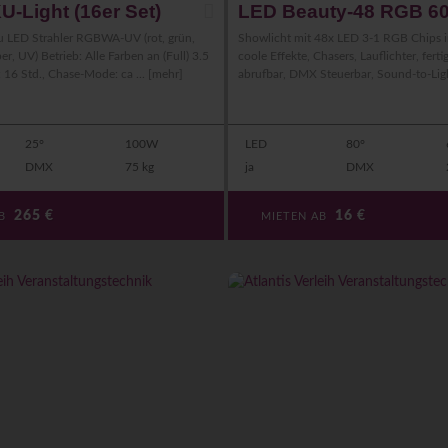
-Light (16er Set)
LED Beauty-48 RGB 6
ku LED Strahler RGBWA-UV (rot, grün,
Showlicht mit 48x LED 3-1 RGB Chips i
r, UV) Betrieb: Alle Farben an (Full) 3.5
coole Effekte, Chasers, Lauflichter, ferti
: 16 Std., Chase-Mode: ca ...
[mehr]
abrufbar, DMX Steuerbar, Sound-to-Ligh
25°
100W
LED
80°
DMX
75 kg
ja
DMX
265
€
16
€
AB
MIETEN AB