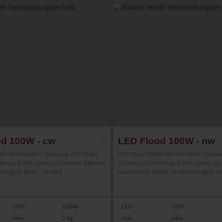
d 100W - cw
LED Flood 100W - nw
W mit Streufilter. Samsung LED-Chips
LED Fluter 100W mit Streufilter. Sams
eistung 8.200 Lumen. Lichtfarbe: kaltweiß
für hohe Lichtleistung 8.200 Lumen. Lic
auglich IP65. ...
[mehr]
Neutralweiß 4000k. Outdoortauglich IP6
100°
100W
LED
100°
nein
2 kg
nein
nein