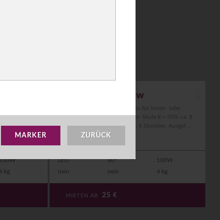
Akku Flood 30W cw
h IP66 mit
Weißer LED Fluter 30W mit Akku für Innen- oder
akt und wenig
Außenbereich IP65.|Leuchtdauer: Stufe II = 50% ca. 8
ernbedienun ...
Stunden und Stufe I = 100% ca. 4 Stunden. Ausgel ...
[mehr]
MARKER
ZURÜCK
100W
LED
80°
100W
4 kg
nein
nein
4 kg
25
€
MIETEN AB