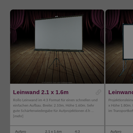
Leinwand 2.1 x 1.6m
Leinwand
Rollo Leinwand im 4:3 Format für einen schnellen und
Projektionslein
einfachen Aufbau. Breite: 2.10m, Höhe 1.60m. Sehr
x Höhe 1.80m.
gute Schärfenwiedergabe für Aufprojektionen d.h ...
im Transportkof
[mehr]
Aufpro
2.1 x 1.6m
4:3
Aufpro