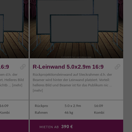
16:9
R-Leinwand 5.0x2.9m 16:9
en d.h. der
Rückprojektionsleinwand auf Steckrahmen d.h. der
t. Helleres Bild
Beamer wird hinter der Leinwand platziert. Vorteil:
chtb ...
[mehr]
helleres Bild und Beamer ist für das Publikum nic ...
[mehr]
16:09
Rückpro
5.0 x 2.9m
16:09
Kombi
Rahmen
46 kg
Kombi
390
€
MIETEN AB