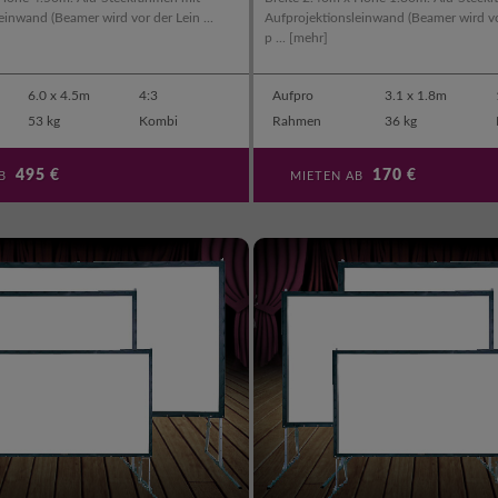
einwand (Beamer wird vor der Lein ...
Aufprojektionsleinwand (Beamer wird v
p ...
[mehr]
6.0 x 4.5m
4:3
Aufpro
3.1 x 1.8m
53 kg
Kombi
Rahmen
36 kg
495
€
170
€
AB
MIETEN AB