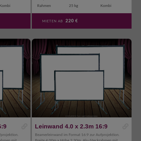
Kombi
Rahmen
25 kg
Kombi
220
€
MIETEN AB
6:9
Leinwand 4.0 x 2.3m 16:9
projektion.
Beamerleinwand im Format 16:9 zur Aufprojektion.
rahmen mit
Breite 4.00m x Höhe 2.30m. Alu-Steckrahmen mit