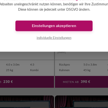
ebseiten uneingeschränkt nutzen können, benötigen wir Ihre Zustimmun
Diese können sie jederzeit unter DSGVO ändern.
Einstellungen akzeptieren
nd 4.0 x 3.0m
R-Leinwand 5.0 x 3.8m
individuelle Einstellungen
sleinwand auf Steckrahmen d.h. der
Rückprojektionsleinwand auf Steckrahm
er der Leinwand platziert. Vorteil:
Beamer wird hinter der Leinwand platzier
d Beamer ist für das Publikum nic ...
helleres Bild und Beamer ist für das Publ
[mehr]
4.0 x 3.0m
4:3
Rückpro
5.0 x 3.8m
25 kg
Kombi
Rahmen
45 kg
230
€
390
€
AB
MIETEN AB