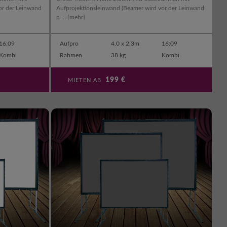
or der Leinwand
Aufprojektionsleinwand (Beamer wird vor der Leinwand
p ...
[mehr]
16:09
Aufpro
4.0 x 2.3m
16:09
Kombi
Rahmen
38 kg
Kombi
199
€
MIETEN AB