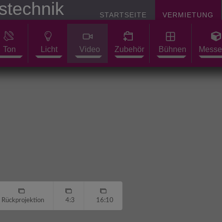
STARTSEITE
VERMIETUNG
Ton
Licht
Video
Zubehör
Bühnen
Messe
Rückprojektion
4:3
16:10