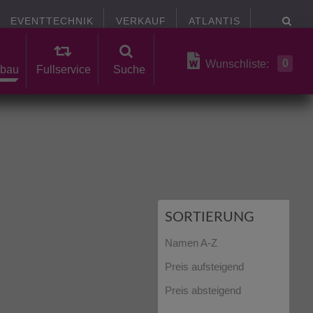
EVENTTECHNIK
VERKAUF
ATLANTIS
0
Wunschliste:
bau
Fullservice
Suche
SORTIERUNG
Namen A-Z
Preis aufsteigend
Preis absteigend