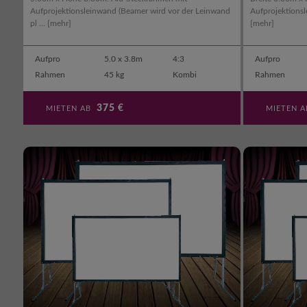
Aufprojektionsleinwand (Beamer wird vor der Leinwand
Aufprojektionsl
pl ...
[mehr]
[mehr]
Aufpro
5.0 x 3.8m
4:3
Aufpro
Rahmen
45 kg
Kombi
Rahmen
375
€
MIETEN AB
MIETEN 