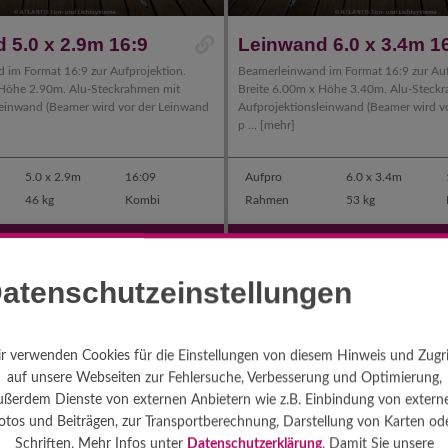
 5.0 x 2.9m 16:9
Leinwand 6.0 x 3.4m 1
 im Format 16:9 zur Aufprojektion.
Beamerleinwand im Format 16:9 zur Auf
 Höhe 2.90m. Alu-Steckrahmen mit
Breite 6.00m x Höhe 3.40m. Alu-Steck
leinwand (Beamer wird vor der Leinwand
Aufprojektionsleinwand (Beamer wird v
p ...
[mehr]
5.0 x 2.9m
16:09
Aufpro
6.0 x 3.4m
46 kg
Kombi
Rahmen
53 kg
360
€
490
€
AB
MIETEN AB
atenschutzeinstellungen
r verwenden Cookies für die Einstellungen von diesem Hinweis und Zugri
auf unsere Webseiten zur Fehlersuche, Verbesserung und Optimierung,
ußerdem Dienste von externen Anbietern wie z.B. Einbindung von extern
otos und Beiträgen, zur Transportberechnung, Darstellung von Karten od
Schriften. Mehr Infos unter
Datenschutzerklärung
. Damit Sie unsere