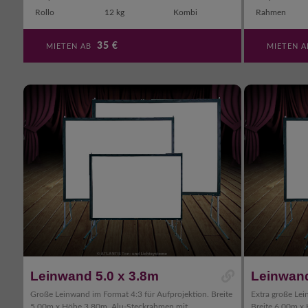
Rollo
12 kg
Kombi
Rahmen
35
€
MIETEN AB
MIETEN 
Leinwand 5.0 x 3.8m
Leinwand
Große Leinwand im Format 4:3 für Aufprojektion. Breite
Extra große Lei
5.00m x Höhe 3.80m. Alu-Steckrahmen mit
Breite 6.00m x