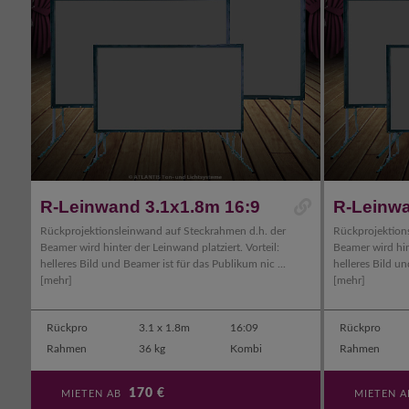
R-Leinwand 3.1x1.8m 16:9
R-Leinwa
Rückprojektionsleinwand auf Steckrahmen d.h. der
Rückprojektion
Beamer wird hinter der Leinwand platziert. Vorteil:
Beamer wird hint
helleres Bild und Beamer ist für das Publikum nic ...
helleres Bild un
[mehr]
[mehr]
Rückpro
3.1 x 1.8m
16:09
Rückpro
Rahmen
36 kg
Kombi
Rahmen
170
€
MIETEN AB
MIETEN 