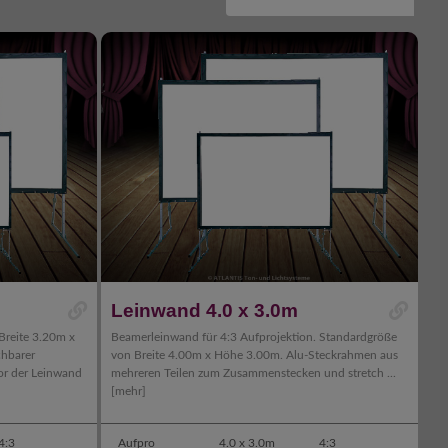
Leinwand 4.0 x 3.0m
Breite 3.20m x
Beamerleinwand für 4:3 Aufprojektion. Standardgröße
chbarer
von Breite 4.00m x Höhe 3.00m. Alu-Steckrahmen aus
or der Leinwand
mehreren Teilen zum Zusammenstecken und stretch ...
[mehr]
4:3
Aufpro
4.0 x 3.0m
4:3