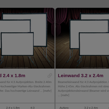
 2.4 x 1.8m
Leinwand 3.2 x 2.4m
wand für 4:3 Aufprojektion. Breite 2.40m
Beamerleinwand für 4:3 Aufprojektion. 
 Hochwertiger Marken-Alu-Steckrahmen
Höhe 2.45m. Alu-Steckrahmen mit stre
fer. Das hochwertige Leinwand ...
[mehr]
Aufprojektionsleinwand (Beamer wird v
...
[mehr]
2.4 x 1.8m
4:3
Aufpro
3.2 x 2.4m