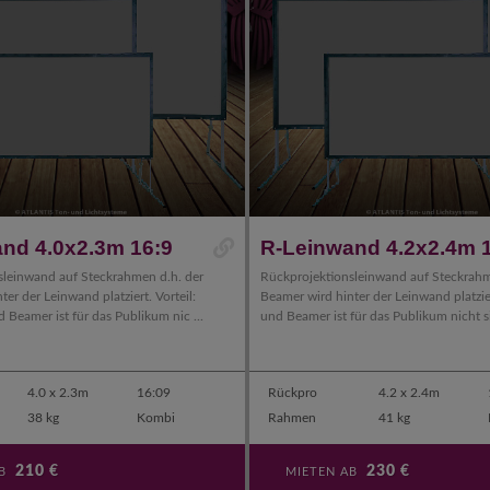
nd 4.0x2.3m 16:9
R-Leinwand 4.2x2.4m 
sleinwand auf Steckrahmen d.h. der
Rückprojektionsleinwand auf Steckrahm
er der Leinwand platziert. Vorteil:
Beamer wird hinter der Leinwand platzier
d Beamer ist für das Publikum nic ...
und Beamer ist für das Publikum nicht si
4.0 x 2.3m
16:09
Rückpro
4.2 x 2.4m
38 kg
Kombi
Rahmen
41 kg
210
€
230
€
AB
MIETEN AB