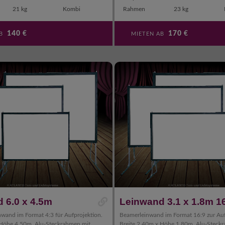
21 kg
Kombi
Rahmen
23 kg
140
€
170
€
AB
MIETEN AB
 6.0 x 4.5m
Leinwand 3.1 x 1.8m 1
nwand im Format 4:3 für Aufprojektion.
Beamerleinwand im Format 16:9 zur Auf
 Höhe 4.50m. Alu-Steckrahmen mit
Breite 2.40m x Höhe 1.80m. Alu-Steck