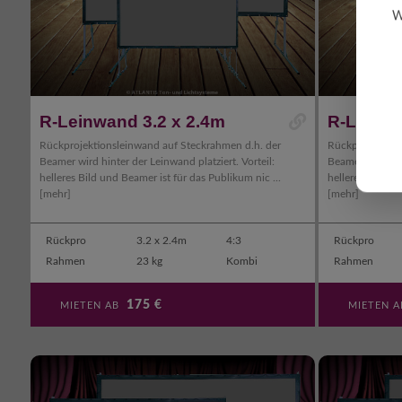
W
R-Leinwand 3.2 x 2.4m
R-Leinwa
Rückprojektionsleinwand auf Steckrahmen d.h. der
Rückprojektion
Beamer wird hinter der Leinwand platziert. Vorteil:
Beamer wird hint
helleres Bild und Beamer ist für das Publikum nic ...
helleres Bild un
[mehr]
[mehr]
Rückpro
3.2 x 2.4m
4:3
Rückpro
Rahmen
23 kg
Kombi
Rahmen
175
€
MIETEN AB
MIETEN 