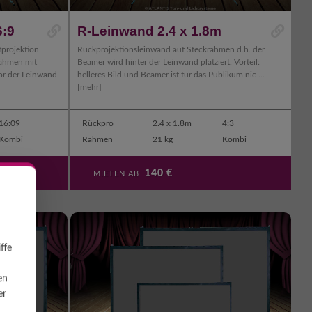
6:9
R-Leinwand 2.4 x 1.8m
projektion.
Rückprojektionsleinwand auf Steckrahmen d.h. der
rahmen mit
Beamer wird hinter der Leinwand platziert. Vorteil:
or der Leinwand
helleres Bild und Beamer ist für das Publikum nic ...
[mehr]
16:09
Rückpro
2.4 x 1.8m
4:3
Kombi
Rahmen
21 kg
Kombi
140
€
MIETEN AB
ffe
en
er