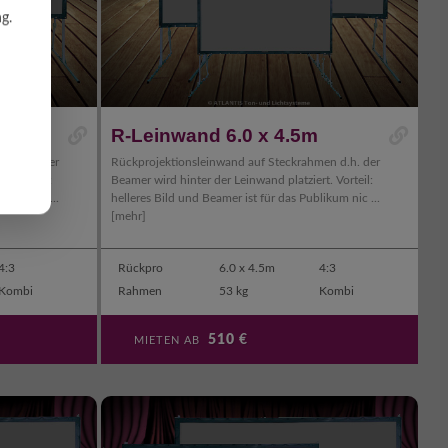
g.
R-Leinwand 6.0 x 4.5m
en d.h. der
Rückprojektionsleinwand auf Steckrahmen d.h. der
t. Vorteil:
Beamer wird hinter der Leinwand platziert. Vorteil:
ikum nic ...
helleres Bild und Beamer ist für das Publikum nic ...
[mehr]
4:3
Rückpro
6.0 x 4.5m
4:3
Kombi
Rahmen
53 kg
Kombi
510
€
MIETEN AB