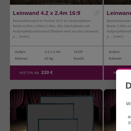
Leinwand 4.2 x 2.4m 16:9
Leinwand
Beamerleinwand im Format 16:9 zur Aufprojektion.
Beamerleinwand
Breite 4.20m x Höhe 2.40m. Alu-Steckrahmen mit
Breite 5.00m x
Aufprojektionsleinwand (Beamer wird vor der Leinwand
Aufprojektions
p ...
[mehr]
p ...
[mehr]
Aufpro
4.2 x 2.4m
16:09
Aufpro
Rahmen
41 kg
Kombi
Rahmen
220
€
MIETEN AB
MIETEN 
D
Wi
a
F