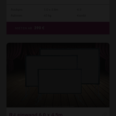
Rückpro
5.0 x 3.8m
4:3
Rahmen
45 kg
Kombi
390
€
MIETEN AB
R-Leinwand 6.0 x 4.5m