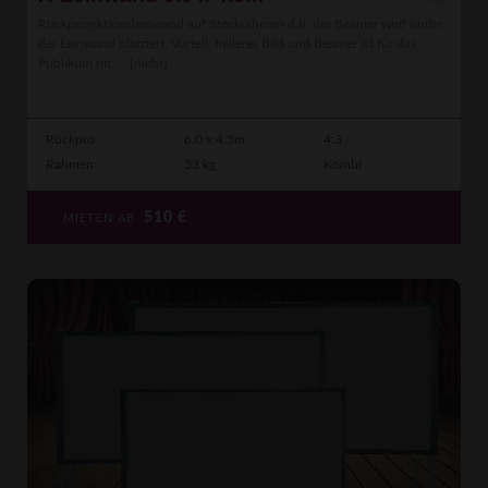
Rückprojektionsleinwand auf Steckrahmen d.h. der Beamer wird hinter
der Leinwand platziert. Vorteil: helleres Bild und Beamer ist für das
Publikum nic ...
[mehr]
Rückpro
6.0 x 4.5m
4:3
Rahmen
53 kg
Kombi
510
€
MIETEN AB