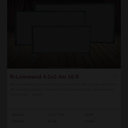
R-Leinwand 4.2x2.4m 16:9
Rückprojektionsleinwand auf Steckrahmen d.h. der Beamer wird hinter
der Leinwand platziert. Helleres Bild und Beamer ist für das Publikum
nicht sichtb ...
[mehr]
Rückpro
4.2 x 2.4m
16:09
Rahmen
41 kg
Kombi