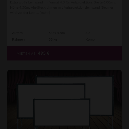
Extra große Leinwand im Format 4:3 für Aufprojektion. Breite 6.00m x
Höhe 4.50m. Alu-Steckrahmen mit Aufprojektionsleinwand (Beamer
wird vor der Lein ...
[mehr]
Aufpro
6.0 x 4.5m
4:3
Rahmen
53 kg
Kombi
495
€
MIETEN AB