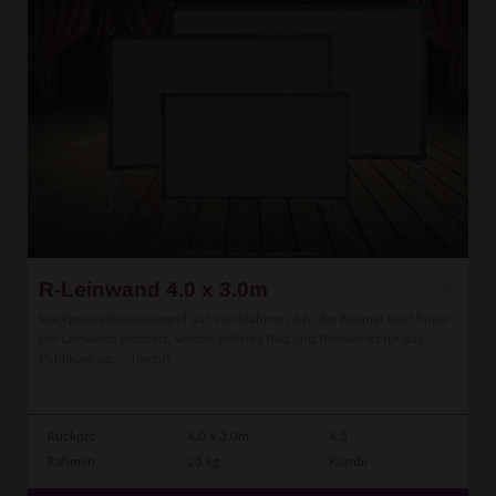
R-Leinwand 4.0 x 3.0m
Rückprojektionsleinwand auf Steckrahmen d.h. der Beamer wird hinter
der Leinwand platziert. Vorteil: helleres Bild und Beamer ist für das
Publikum nic ...
[mehr]
Rückpro
4.0 x 3.0m
4:3
Rahmen
25 kg
Kombi