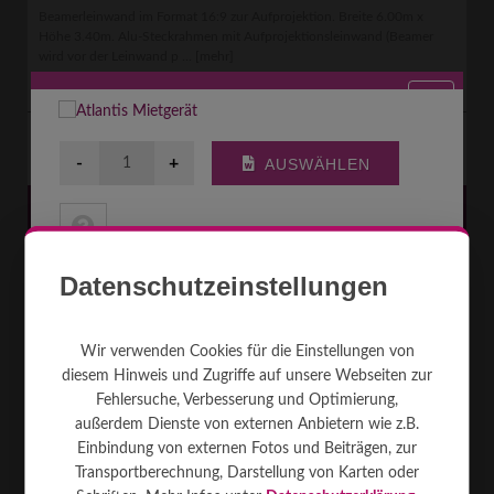
Beamerleinwand im Format 16:9 zur Aufprojektion. Breite 6.00m x
Höhe 3.40m. Alu-Steckrahmen mit Aufprojektionsleinwand (Beamer
wird vor der Leinwand p ...
[mehr]
Aufpro
6.0 x 3.4m
16:09
Rahmen
53 kg
Kombi
490
€
MIETEN AB
Datenschutzeinstellungen
Wir verwenden Cookies für die Einstellungen von
diesem Hinweis und Zugriffe auf unsere Webseiten zur
Fehlersuche, Verbesserung und Optimierung,
außerdem Dienste von externen Anbietern wie z.B.
Einbindung von externen Fotos und Beiträgen, zur
Transportberechnung, Darstellung von Karten oder