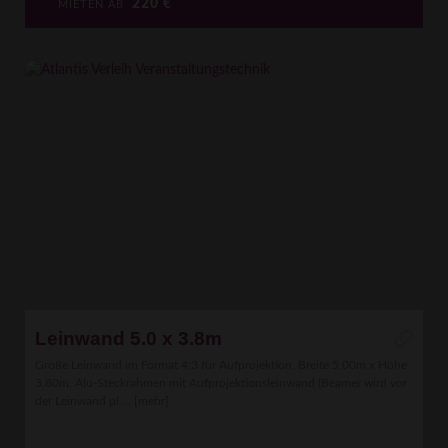
220
€
MIETEN AB
Leinwand 5.0 x 3.8m
Große Leinwand im Format 4:3 für Aufprojektion. Breite 5.00m x Höhe
3.80m. Alu-Steckrahmen mit Aufprojektionsleinwand (Beamer wird vor
der Leinwand pl ...
[mehr]