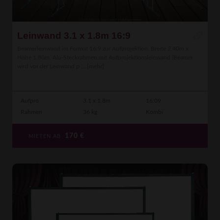
Leinwand 3.1 x 1.8m 16:9
Beamerleinwand im Format 16:9 zur Aufprojektion. Breite 2.40m x
Höhe 1.80m. Alu-Steckrahmen mit Aufprojektionsleinwand (Beamer
wird vor der Leinwand p ...
[mehr]
Aufpro
3.1 x 1.8m
16:09
Rahmen
36 kg
Kombi
170
€
MIETEN AB