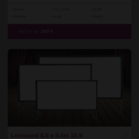
Aufpro
5.0 x 2.9m
16:09
Rahmen
46 kg
Kombi
360
€
MIETEN AB
Leinwand 6.0 x 3.4m 16:9