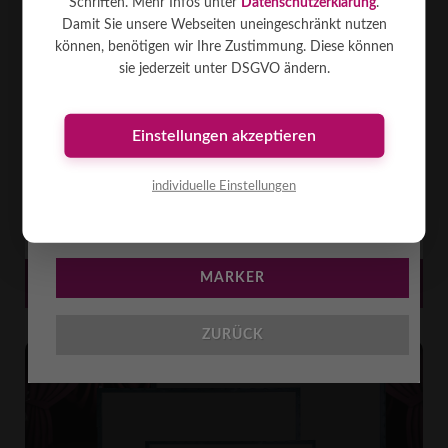
Schriften. Mehr Infos unter
Datenschutzerklärung
.
Damit Sie unsere Webseiten uneingeschränkt nutzen
können, benötigen wir Ihre Zustimmung. Diese können
sie jederzeit unter DSGVO ändern.
R-Leinwand 2.4 x 1.8m
Rückprojektionsleinwand auf Steckrahmen d.h. der Beamer wird hinter
der Leinwand platziert. Vorteil: helleres Bild und Beamer ist für das
Einstellungen akzeptieren
Publikum nic ...
[mehr]
individuelle Einstellungen
Rückpro
2.4 x 1.8m
4:3
BESCHREIBUNG
Rahmen
21 kg
Kombi
MARKER
140
€
MIETEN AB
ZURÜCK