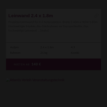
Leinwand 2.4 x 1.8m
Projektionsleinwand für 4:3 Aufprojektion. Breite 2.40m x Höhe 1.80m.
Hochwertiger Marken-Alu-Steckrahmen im Transportkoffer. Das
hochwertige Leinwand ...
[mehr]
Aufpro
2.4 x 1.8m
4:3
Rahmen
21 kg
Kombi
140
€
MIETEN AB