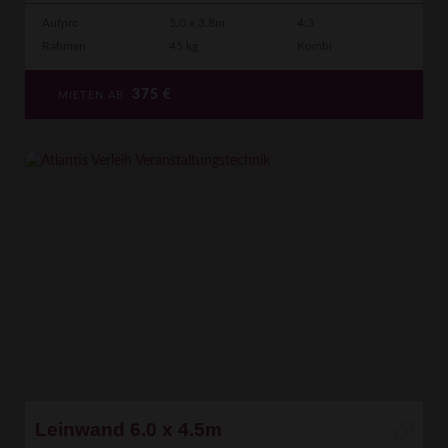
Aufpro
5.0 x 3.8m
4:3
Rahmen
45 kg
Kombi
375
€
MIETEN AB
Leinwand 6.0 x 4.5m