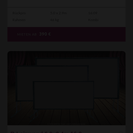
Rückpro
5.0 x 2.9m
16:09
Rahmen
46 kg
Kombi
390
€
MIETEN AB