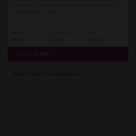
Rollo Leinwand im 4:3 Format für einen schnellen und einfachen
Aufbau. Breite: 2.10m, Höhe 1.60m. Sehr gute Schärfenwiedergabe für
Aufprojektionen d.h ...
[mehr]
Aufpro
2.1 x 1.6m
4:3
Rollo
12 kg
Kombi
35
€
MIETEN AB