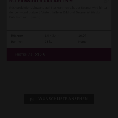
R-Leinwand 6.0x3.4m 16:9
Rückprojektionsleinwand auf Steckrahmen d.h. der Beamer wird hinter
der Leinwand platziert. Vorteil: helleres Bild und Beamer ist für das
Publikum nic ...
[mehr]
Rückpro
6.0 x 3.4m
16:09
Rahmen
53 kg
Kombi
515
€
MIETEN AB
WUNSCHLISTE ANSEHEN