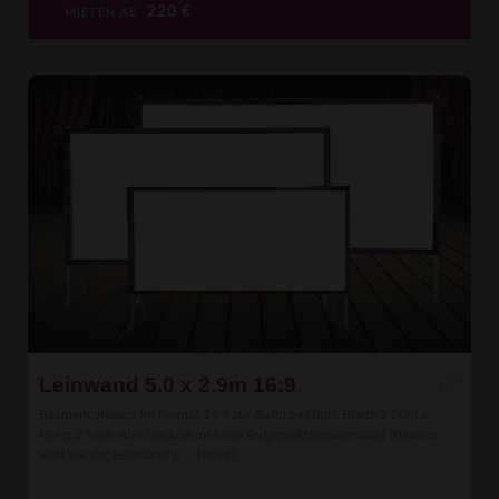
220
€
MIETEN AB
Leinwand 5.0 x 2.9m 16:9
Beamerleinwand im Format 16:9 zur Aufprojektion. Breite 5.00m x
Höhe 2.90m. Alu-Steckrahmen mit Aufprojektionsleinwand (Beamer
wird vor der Leinwand p ...
[mehr]