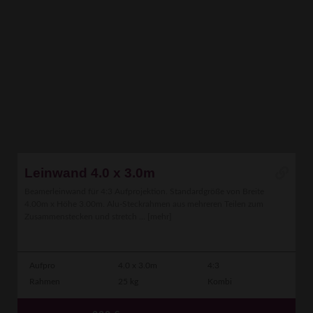
Leinwand 4.0 x 3.0m
Beamerleinwand für 4:3 Aufprojektion. Standardgröße von Breite
4.00m x Höhe 3.00m. Alu-Steckrahmen aus mehreren Teilen zum
Zusammenstecken und stretch ...
[mehr]
Aufpro
4.0 x 3.0m
4:3
Rahmen
25 kg
Kombi