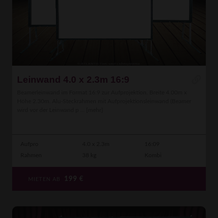
Leinwand 4.0 x 2.3m 16:9
Beamerleinwand im Format 16:9 zur Aufprojektion. Breite 4.00m x
Höhe 2.30m. Alu-Steckrahmen mit Aufprojektionsleinwand (Beamer
wird vor der Leinwand p ...
[mehr]
Aufpro
4.0 x 2.3m
16:09
Rahmen
38 kg
Kombi
199
€
MIETEN AB