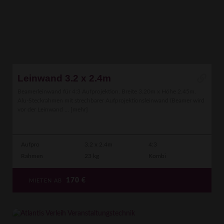
Leinwand 3.2 x 2.4m
Beamerleinwand für 4:3 Aufprojektion. Breite 3.20m x Höhe 2.45m.
Alu-Steckrahmen mit strechbarer Aufprojektionsleinwand (Beamer wird
vor der Leinwand ...
[mehr]
Aufpro
3.2 x 2.4m
4:3
Rahmen
23 kg
Kombi
170
€
MIETEN AB