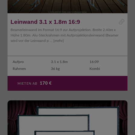
Leinwand 3.1 x 1.8m 16:9
Beamerleinwand im Format 16:9 zur Aufprojektion. Breite 2.40m x
Höhe 1.80m. Alu-Steckrahmen mit Aufprojektionsleinwand (Beamer
wird vor der Leinwand p ...
[mehr]
Aufpro
3.1 x 1.8m
16:09
Rahmen
36 kg
Kombi
170
€
MIETEN AB