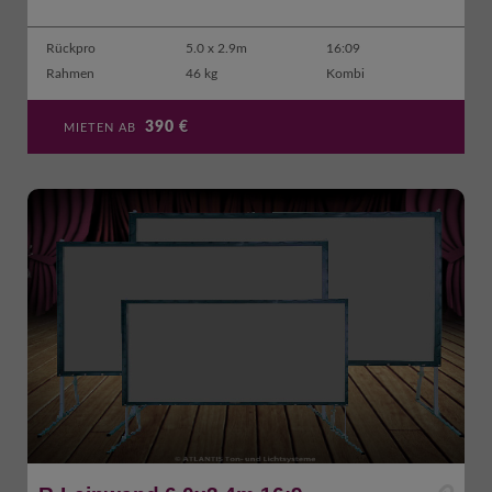
Rückpro
5.0 x 2.9m
16:09
Rahmen
46 kg
Kombi
390
€
MIETEN AB