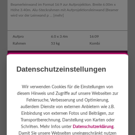
Beamerleinwand im Format 16:9 zur Aufprojektion. Breite 6.00m x
Höhe 3.40m. Alu-Steckrahmen mit Aufprojektionsleinwand (Beamer
wird vor der Leinwand p ...
[mehr]
Aufpro
6.0 x 3.4m
16:09
Rahmen
53 kg
Kombi
490
€
MIETEN AB
Datenschutzeinstellungen
Wir verwenden Cookies für die Einstellungen von
diesem Hinweis und Zugriffe auf unsere Webseiten zur
Fehlersuche, Verbesserung und Optimierung,
außerdem Dienste von externen Anbietern wie z.B.
Einbindung von externen Fotos und Beiträgen, zur
Transportberechnung, Darstellung von Karten oder
Schriften. Mehr Infos unter
Datenschutzerklärung
.
Damit Sie unsere Webseiten uneingeschränkt nutzen