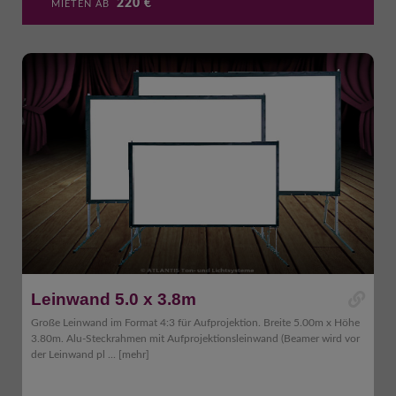
220
€
MIETEN AB
Leinwand 5.0 x 3.8m
Große Leinwand im Format 4:3 für Aufprojektion. Breite 5.00m x Höhe
3.80m. Alu-Steckrahmen mit Aufprojektionsleinwand (Beamer wird vor
der Leinwand pl ...
[mehr]