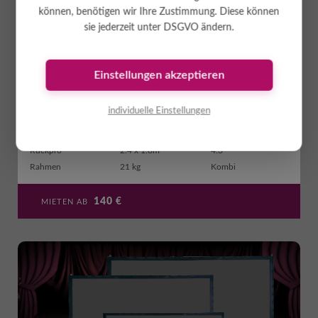
können, benötigen wir Ihre Zustimmung. Diese können
sie jederzeit unter DSGVO ändern.
R-Leinwand 2.4 x 1.8m
Einstellungen akzeptieren
Rückprojektionsleinwand auf Steckrahmen d.h. der Beamer wird hinter
der Leinwand platziert. Vorteil: helleres Bild und Beamer ist für das
Publikum nic ...
[mehr]
individuelle Einstellungen
Rückpro
2.4 x 1.8m
4:3
Rahmen
21 kg
Kombi
140
€
MIETEN AB