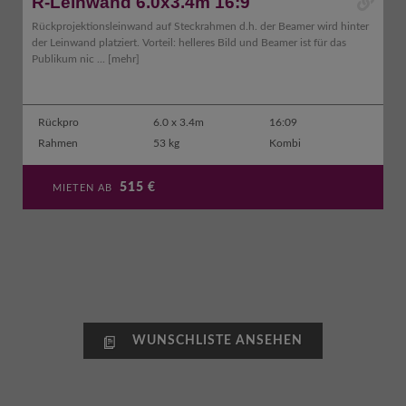
R-Leinwand 6.0x3.4m 16:9
Rückprojektionsleinwand auf Steckrahmen d.h. der Beamer wird hinter
der Leinwand platziert. Vorteil: helleres Bild und Beamer ist für das
Publikum nic ...
[mehr]
Rückpro
6.0 x 3.4m
16:09
Rahmen
53 kg
Kombi
515
€
MIETEN AB
WUNSCHLISTE ANSEHEN