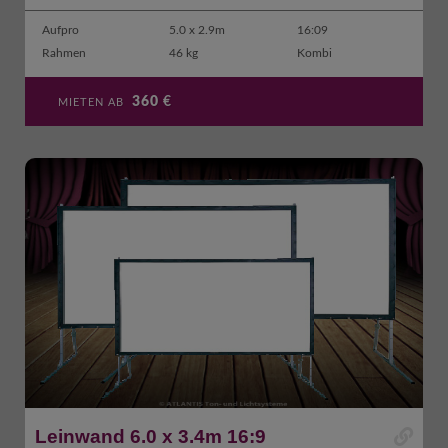
Aufpro
5.0 x 2.9m
16:09
Rahmen
46 kg
Kombi
360
€
MIETEN AB
Leinwand 6.0 x 3.4m 16:9