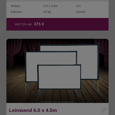
Aufpro
5.0 x 3.8m
4:3
Rahmen
45 kg
Kombi
375
€
MIETEN AB
Leinwand 6.0 x 4.5m