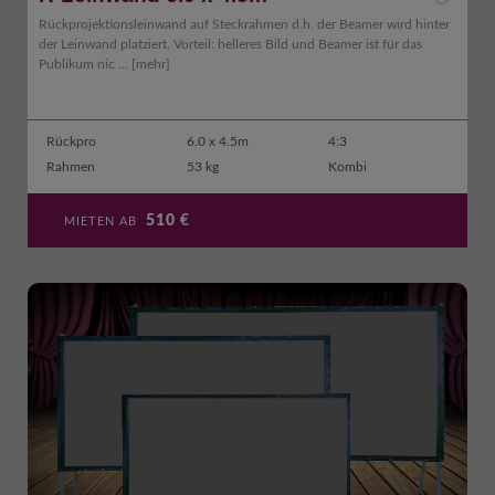
Rückprojektionsleinwand auf Steckrahmen d.h. der Beamer wird hinter
der Leinwand platziert. Vorteil: helleres Bild und Beamer ist für das
Publikum nic ...
[mehr]
Rückpro
6.0 x 4.5m
4:3
Rahmen
53 kg
Kombi
510
€
MIETEN AB