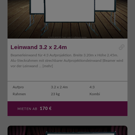
Leinwand 3.2 x 2.4m
Beamerleinwand für 4:3 Aufprojektion. Breite 3.20m x Höhe 2.45m.
Alu-Steckrahmen mit strechbarer Aufprojektionsleinwand (Beamer wird
vor der Leinwand ...
[mehr]
Aufpro
3.2 x 2.4m
4:3
Rahmen
23 kg
Kombi
170
€
MIETEN AB