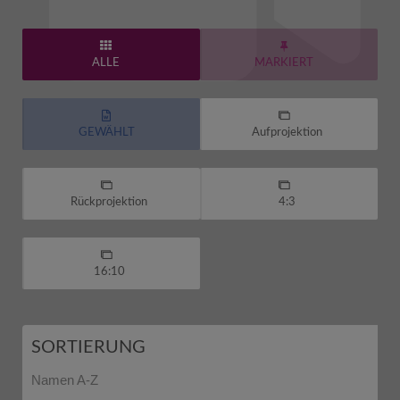
ALLE
MARKIERT
GEWÄHLT
Aufprojektion
Rückprojektion
4:3
16:10
SORTIERUNG
Namen A-Z