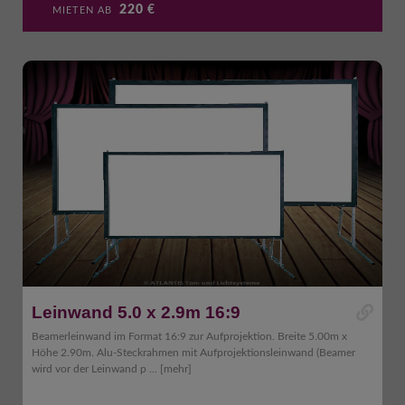
220
€
MIETEN AB
Leinwand 5.0 x 2.9m 16:9
Beamerleinwand im Format 16:9 zur Aufprojektion. Breite 5.00m x
Höhe 2.90m. Alu-Steckrahmen mit Aufprojektionsleinwand (Beamer
wird vor der Leinwand p ...
[mehr]