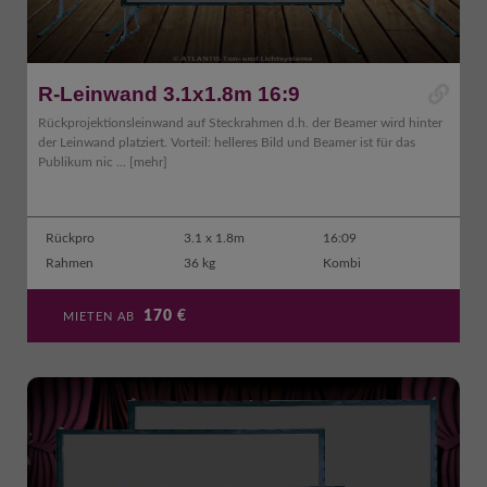
R-Leinwand 3.1x1.8m 16:9
Rückprojektionsleinwand auf Steckrahmen d.h. der Beamer wird hinter
der Leinwand platziert. Vorteil: helleres Bild und Beamer ist für das
Publikum nic ...
[mehr]
Rückpro
3.1 x 1.8m
16:09
Rahmen
36 kg
Kombi
170
€
MIETEN AB