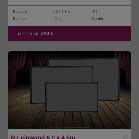
Rückpro
5.0 x 3.8m
4:3
Rahmen
45 kg
Kombi
390
€
MIETEN AB
R-Leinwand 6.0 x 4.5m