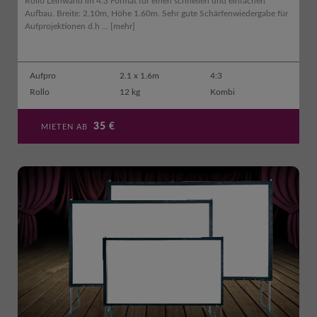
Rollo Leinwand im 4:3 Format für einen schnellen und einfachen
Aufbau. Breite: 2.10m, Höhe 1.60m. Sehr gute Schärfenwiedergabe für
Aufprojektionen d.h ...
[mehr]
Aufpro
2.1 x 1.6m
4:3
Rollo
12 kg
Kombi
35
€
MIETEN AB