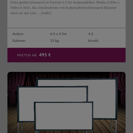
Extra große Leinwand im Format 4:3 für Aufprojektion. Breite 6.00m x
Höhe 4.50m. Alu-Steckrahmen mit Aufprojektionsleinwand (Beamer
wird vor der Lein ...
[mehr]
Aufpro
6.0 x 4.5m
4:3
Rahmen
53 kg
Kombi
495
€
MIETEN AB