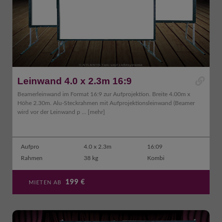
Leinwand 4.0 x 2.3m 16:9
Beamerleinwand im Format 16:9 zur Aufprojektion. Breite 4.00m x
Höhe 2.30m. Alu-Steckrahmen mit Aufprojektionsleinwand (Beamer
wird vor der Leinwand p ...
[mehr]
Aufpro
4.0 x 2.3m
16:09
Rahmen
38 kg
Kombi
199
€
MIETEN AB