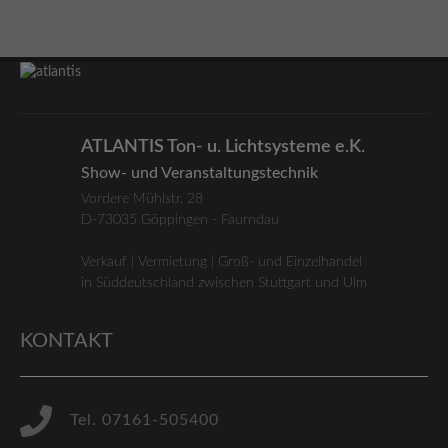
ATLANTIS Ton- u. Lichtsysteme e.K.
Show- und Veranstaltungstechnik
Vordere Mühlstr. 28
D-73035 Göppingen - Faurndau
Verkauf | Vermietung | Groß- und Einzelhandel
in Süddeutschland zwischen Stuttgart und Ulm
KONTAKT
Tel. 07161-505400