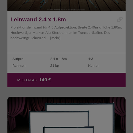
Leinwand 2.4 x 1.8m
Projektionsleinwand für 4:3 Aufprojektion. Breite 2.40m x Höhe 1.80m.
Hochwertiger Marken-Alu-Steckrahmen im Transportkoffer. Das
hochwertige Leinwand ...
[mehr]
Aufpro
2.4 x 1.8m
4:3
Rahmen
21 kg
Kombi
140
€
MIETEN AB