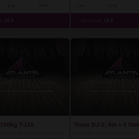
8 kg
PKW
1.3m
22 kg
10
€
15
€
AB
MIETEN AB
m/150kg T-116
Truss DJ-1: 4m + 2 Sta
urbel für Lasten bis 150kg und einer max.
Zum Hängen von Scheinwerfern und Lic
. Die Gabel des Liftes kann bis knapp
Belastung max. 50kg. Durch Handkurbe