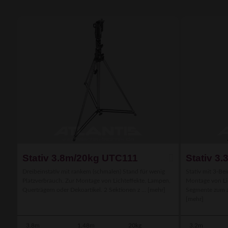
Stativ 3.8m/20kg UTC111
Stativ 3
Dreibeinstativ mit rankem (schmalen) Stand für wenig
Stativ mit 3-Be
Platzverbrauch. Zur Montage von Lichteffekte, Lampen,
Montage von Lic
Querträgern oder Dekoartikel. 2 Sektionen z ...
[mehr]
Segmente zum a
[mehr]
3.8m
1.48m
20kg
3.2m