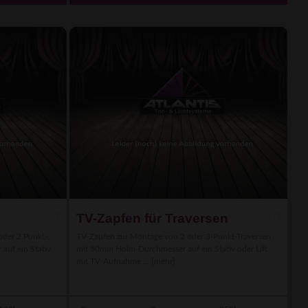
TV-Zapfen für Traversen
oder 2 Punkt-
TV-Zapfen zur Montage von 2 oder 3-Punkt-Traversen
auf ein Stativ
mit 50mm Holm-Durchmesser auf ein Stativ oder Lift
mit TV-Aufnahme ...
[mehr]