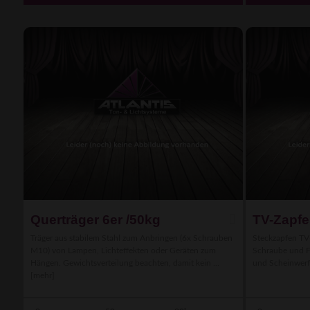
Querträger 6er /50kg
TV-Zapf
Träger aus stabilem Stahl zum Anbringen (6x Schrauben
Steckzapfen TV
M10) von Lampen, Lichteffekten oder Geräten zum
Schraube und F
Hängen. Gewichtsverteilung beachten, damit kein ...
und Scheinwerfe
[mehr]