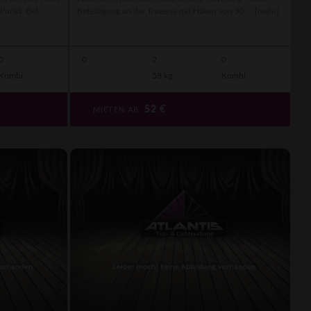
unkt. Bef ...
Befestigung an der Traverse mit Haken von 50 ...
[mehr]
0
0
2
0
Kombi
58 kg
Kombi
52
€
MIETEN AB