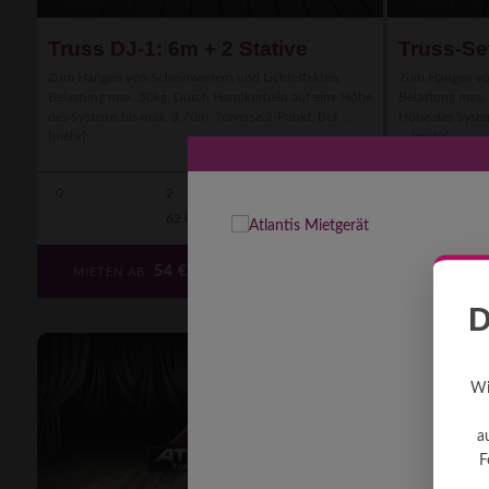
Truss DJ-1: 6m + 2 Stative
Truss-Se
Zum Hängen von Scheinwerfern und Lichteffekten.
Zum Hängen von
Belastung max. 50kg. Durch Handkurbeln auf eine Höhe
Belastung max.
des Systems bis max. 3,70m. Traverse 2-Punkt. Bef ...
Höhe des Syste
[mehr]
...
[mehr]
0
2
0
0
62 kg
Kombi
54
€
MIETEN AB
MIETEN 
D
Wi
a
F