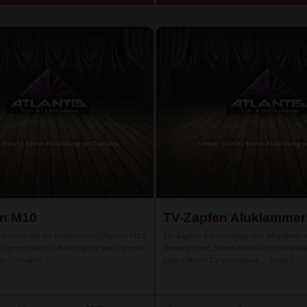
en M10
TV-Zapfen Aluklammer
-Aufnahme für Stative und Lifte mit M10
TV-Zapfen zur Montage von Alurohren 
lügelmutter zur Befestigung von Lampen
Traversen mit 50mm Holm-Durchmesser 
r ...
[mehr]
oder Lift mit TV-Aufnahme ...
[mehr]