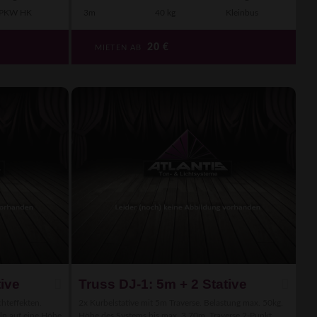
PKW HK
3m
40 kg
Kleinbus
20
€
MIETEN AB
tive
Truss DJ-1: 5m + 2 Stative
hteffekten.
2x Kurbelstative mit 5m Traverse. Belastung max. 50kg.
ln auf eine Höhe
Höhe des Systems bis max. 3,70m. Traverse 2-Punkt.