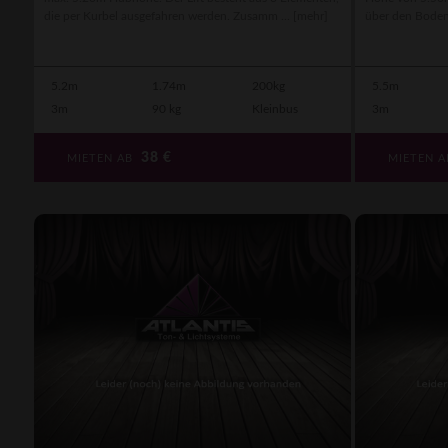
die per Kurbel ausgefahren werden. Zusamm ...
[mehr]
über den Boden 
5.2m
1.74m
200kg
5.5m
3m
90 kg
Kleinbus
3m
38
€
MIETEN AB
MIETEN 