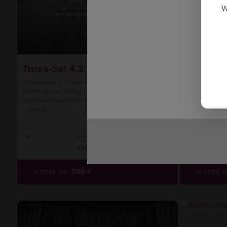
W
Truss-Set 4.3: L:6m H:3.5m
2 Handk
Zum Hängen von Scheinwerfern und Lichteffekten.
Über eine endlo
Belastung max. 130kg. Durch Handkurbeln auf eine
herauf- oder he
Höhe des Systems bis max. 5.00m. Traverse 3-Punkt. Be
der Hubarbeit in
...
[mehr]
0
64
0
5m
130 kg
Transporter
---
108
€
MIETEN AB
MIETEN 