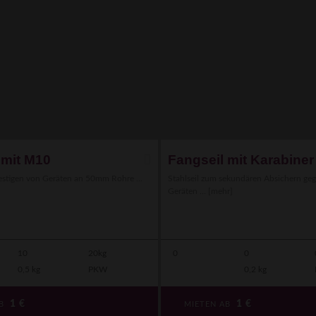
 mit M10
Fangseil mit Karabiner
stigen von Geräten an 50mm Rohre ...
Stahlseil zum sekundären Absichern ge
Geräten ...
[mehr]
10
20kg
0
0
0,5 kg
PKW
0,2 kg
1
€
1
€
AB
MIETEN AB