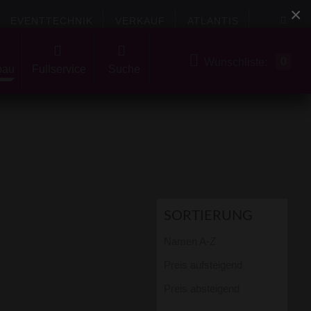
×
EVENTTECHNIK
VERKAUF
ATLANTIS
0
Wunschliste:
bau
Fullservice
Suche
SORTIERUNG
Namen A-Z
Preis aufsteigend
Preis absteigend