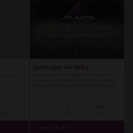
Querträger 4er /30kg
gen Sturz von
Aluminiumträger zum Anbringen (4x Schrauben M10)
von Lampen, Lichteffekten oder Geräten zum Hängen.
Träger passt in alle Stative mit TV-Aufnahme ...
[mehr]
0
0
30
10kg
PKW
1 kg
PKW
3
€
MIETEN AB