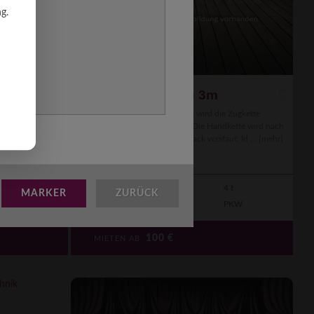
g.
m
4 Handkettenzüge 3m
e Zugkette
Über eine endlos Handkette die wird die Zugkette
dkette wird nach
herauf- oder heruntergelassen. Die Handkette wird nach
ut. Id ...
[mehr]
der Hubarbeit in einem Kettensack verstaut. Id ...
[mehr]
2 t
5m
0.5m
4 t
MARKER
ZURÜCK
PKW
---
78 kg
PKW
100
€
MIETEN AB