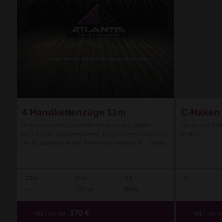
4 Handkettenzüge 11m
C-Haken
Über eine endlos Handkette die wird die Zugkette
Haken zum Befe
herauf- oder heruntergelassen. Die Handkette wird nach
[mehr]
der Hubarbeit in einem Kettensack verstaut. Id ...
[mehr]
12m
0.5m
4 t
0
---
133 kg
PKW
170
€
MIETEN AB
MIETEN 