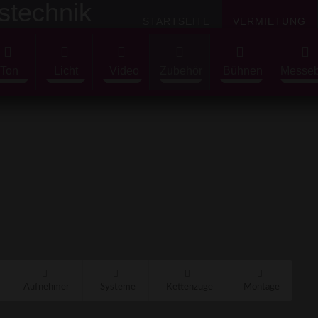
STARTSEITE
VERMIETUNG
Ton
Licht
Video
Zubehör
Bühnen
Messe
Aufnehmer
Systeme
Kettenzüge
Montage