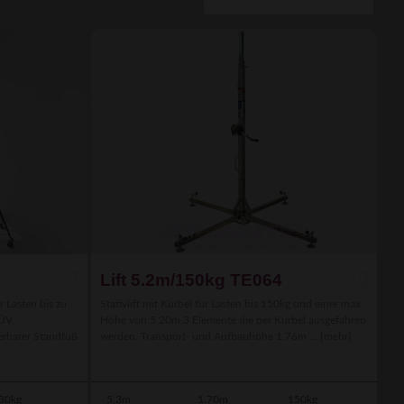
Lift 5.2m/150kg TE064
r Lasten bis zu
Stativlift mit Kurbel für Lasten bis 150kg und einer max.
ÜV.
Höhe von 5.20m.3 Elemente die per Kurbel ausgefahren
erbarer Standfuß
werden. Transport- und Aufbauhöhe 1.76m ...
[mehr]
30kg
5.3m
1.70m
150kg