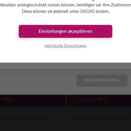
ebseiten uneingeschränkt nutzen können, benötigen wir Ihre Zustimmun
Diese können sie jederzeit unter DSGVO ändern.
Einstellungen akzeptieren
ettenzüge 3m
2 Handkettenzüge 11
individuelle Einstellungen
s Handkette die wird die Zugkette
Über eine endlos Handkette die wird di
runtergelassen. Die Handkette wird nach
herauf- oder heruntergelassen. Die Han
 einem Kettensack verstaut. Id ...
[mehr]
der Hubarbeit in einem Kettensack versta
0.5m
2 t
12m
0.5m
BESCHREIBUNG
28 kg
PKW
---
56 kg
55
€
90
€
AB
MIETEN AB