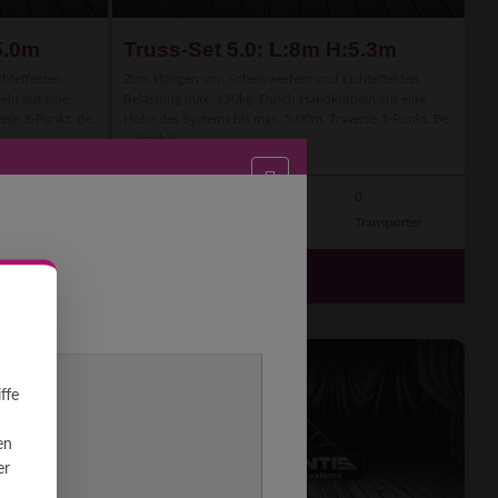
5.0m
Truss-Set 5.0: L:8m H:5.3m
hteffekten.
Zum Hängen von Scheinwerfern und Lichteffekten.
eln auf eine
Belastung max. 130kg. Durch Handkurbeln auf eine
erse 3-Punkt. Be
Höhe des Systems bis max. 5.00m. Traverse 3-Punkt. Be
...
[mehr]
0
0
64
0
Transporter
123 kg
Transporter
102
€
MIETEN AB
ffe
en
er