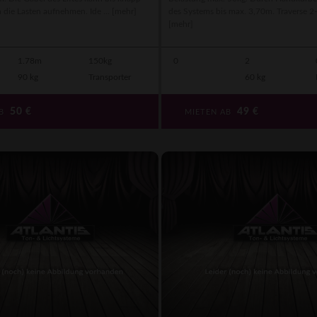
die Lasten aufnehmen. Ide ...
[mehr]
des Systems bis max. 3,70m. Traverse 2-P
[mehr]
1.78m
150kg
0
2
90 kg
Transporter
60 kg
50
€
49
€
AB
MIETEN AB