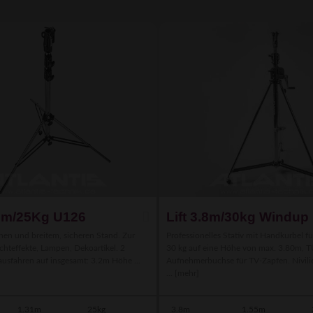
.3m/25Kg U126
Lift 3.8m/30kg Windup
inen und breitem, sicheren Stand. Zur
Professionelles Stativ mit Handkurbel fü
hteffekte, Lampen, Dekoartikel. 2
30 kg auf eine Höhe von max. 3.80m, T
usfahren auf insgesamt: 3.2m Höhe ...
Aufnehmerbuchse für TV-Zapfen. Nivili
...
[mehr]
1.31m
25kg
3.8m
1.55m