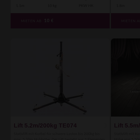
1.1m
10 kg
PKW HK
1.8m
10
€
MIETEN AB
MIETEN 
Lift 5.2m/200kg TE074
Lift 5.5
Stativlift mit Kurbel für schwere Lasten bis 200kg bis
Stativlift mit K
max. 5.20m Hubhöhe. Der Lift besteht aus 3 Elementen,
Höhe von 5.50m