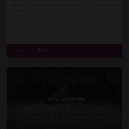
Zum Hängen von Scheinwerfern und Lichteffekten. Belastung max.
120kg. Durch Handkurbeln auf eine Höhe des Systems bis max. 5.00m.
Traverse 3-Punkt. Be ...
[mehr]
0
64
0
111 kg
Kleinbus
77
€
MIETEN AB