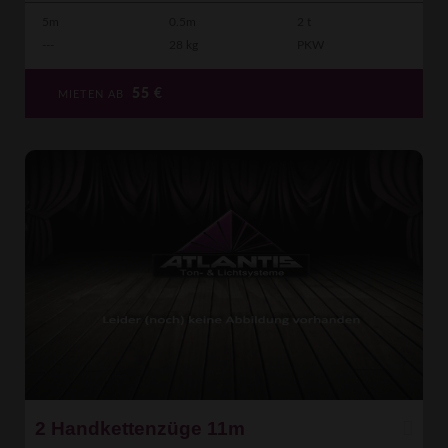
5m
0.5m
2 t
---
28 kg
PKW
55
€
MIETEN AB
2 Handkettenzüge 11m