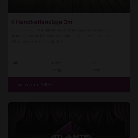
4 Handkettenzüge 3m
Über eine endlos Handkette die wird die Zugkette herauf- oder
heruntergelassen. Die Handkette wird nach der Hubarbeit in einem
Kettensack verstaut. Id ...
[mehr]
5m
0.5m
4 t
---
78 kg
PKW
100
€
MIETEN AB