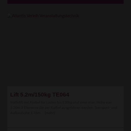
Lift 5.2m/150kg TE064
Stativlift mit Kurbel für Lasten bis 150kg und einer max. Höhe von
5.20m.3 Elemente die per Kurbel ausgefahren werden. Transport- und
Aufbauhöhe 1.76m ...
[mehr]