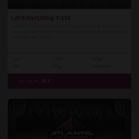
Lift 5.5m/150kg T-116
Stativlift mit Kurbel für Lasten bis 150kg und einer max. Höhe von
5.50m. Die Gabel des Liftes kann bis knapp über den Boden die Lasten
aufnehmen. Ide ...
[mehr]
5.5m
1.78m
150kg
3m
90 kg
Transporter
50
€
MIETEN AB