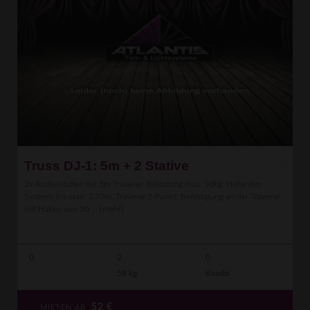
Truss DJ-1: 5m + 2 Stative
2x Kurbelstative mit 5m Traverse. Belastung max. 50kg. Höhe des
Systems bis max. 3,70m. Traverse 2-Punkt. Befestigung an der Traverse
mit Haken von 50 ...
[mehr]
0
2
0
58 kg
Kombi
52
€
MIETEN AB