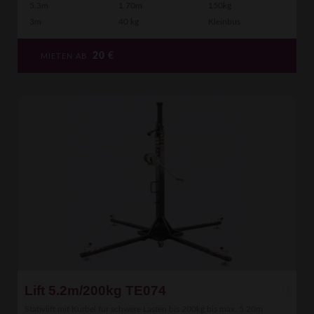
5.3m
1.70m
150kg
3m
40 kg
Kleinbus
20
€
MIETEN AB
Lift 5.2m/200kg TE074
Stativlift mit Kurbel für schwere Lasten bis 200kg bis max. 5.20m