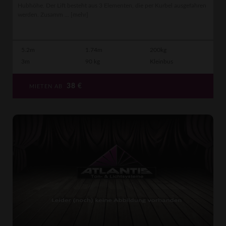
Hubhöhe. Der Lift besteht aus 3 Elementen, die per Kurbel ausgefahren
werden. Zusamm ...
[mehr]
5.2m
1.74m
200kg
3m
90 kg
Kleinbus
38
€
MIETEN AB