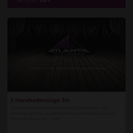
108
€
MIETEN AB
2 Handkettenzüge 3m
Über eine endlos Handkette die wird die Zugkette herauf- oder
heruntergelassen. Die Handkette wird nach der Hubarbeit in einem
Kettensack verstaut. Id ...
[mehr]