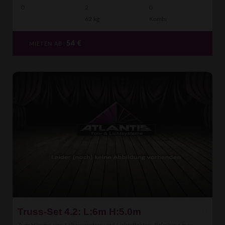
0
2
0
62 kg
Kombi
54
€
MIETEN AB
Truss-Set 4.2: L:6m H:5.0m