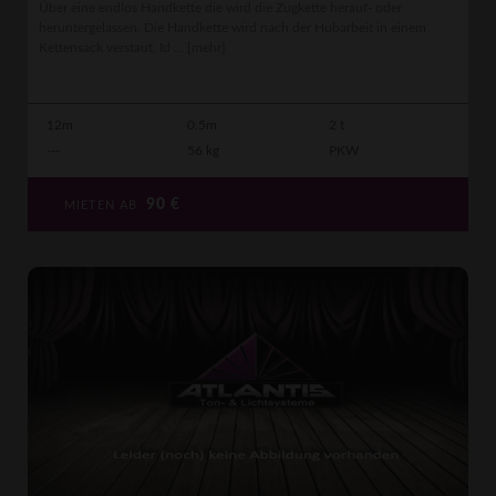
Über eine endlos Handkette die wird die Zugkette herauf- oder
heruntergelassen. Die Handkette wird nach der Hubarbeit in einem
Kettensack verstaut. Id ...
[mehr]
12m
0.5m
2 t
---
56 kg
PKW
90
€
MIETEN AB