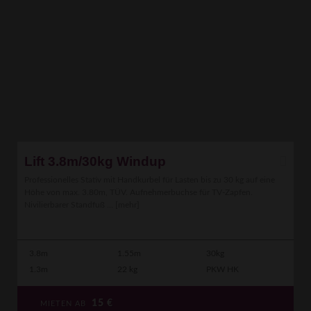
Lift 3.8m/30kg Windup
Professionelles Stativ mit Handkurbel für Lasten bis zu 30 kg auf eine
Höhe von max. 3.80m, TÜV. Aufnehmerbuchse für TV-Zapfen.
Nivilierbarer Standfuß ...
[mehr]
3.8m
1.55m
30kg
1.3m
22 kg
PKW HK
15
€
MIETEN AB