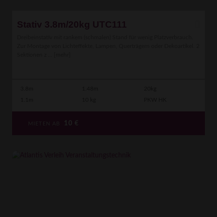
Stativ 3.8m/20kg UTC111
Dreibeinstativ mit rankem (schmalen) Stand für wenig Platzverbrauch.
Zur Montage von Lichteffekte, Lampen, Querträgern oder Dekoartikel. 2
Sektionen z ...
[mehr]
3.8m
1.48m
20kg
1.1m
10 kg
PKW HK
10
€
MIETEN AB