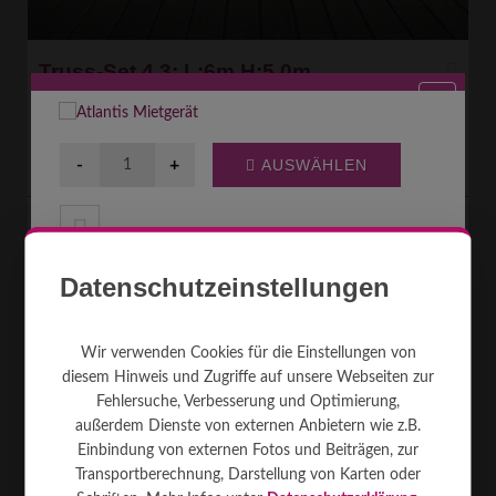
Truss-Set 4.3: L:6m H:5.0m
Zum Hängen von Scheinwerfern und Lichteffekten. Belastung max.
130kg. Durch Handkurbeln auf eine Höhe des Systems bis max. 5.00m.
Traverse 3-Punkt. Be ...
[mehr]
0
64
0
115 kg
Transporter
Datenschutzeinstellungen
85
€
MIETEN AB
Wir verwenden Cookies für die Einstellungen von
diesem Hinweis und Zugriffe auf unsere Webseiten zur
Fehlersuche, Verbesserung und Optimierung,
außerdem Dienste von externen Anbietern wie z.B.
Einbindung von externen Fotos und Beiträgen, zur
Transportberechnung, Darstellung von Karten oder