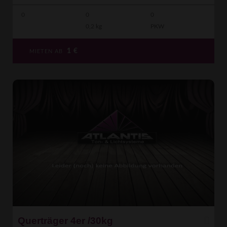
0
0
0
0,2 kg
PKW
1
€
MIETEN AB
Querträger 4er /30kg