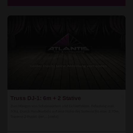
Truss DJ-1: 6m + 2 Stative
Zum Hängen von Scheinwerfern und Lichteffekten. Belastung max.
50kg. Durch Handkurbeln auf eine Höhe des Systems bis max. 3,70m.
Traverse 2-Punkt. Bef ...
[mehr]