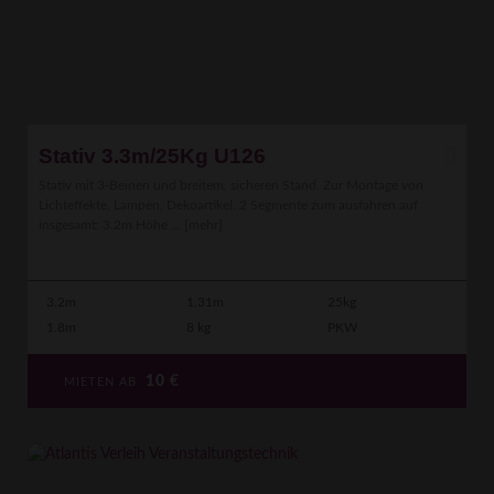
Stativ 3.3m/25Kg U126
Stativ mit 3-Beinen und breitem, sicheren Stand. Zur Montage von
Lichteffekte, Lampen, Dekoartikel. 2 Segmente zum ausfahren auf
insgesamt: 3.2m Höhe ...
[mehr]
3.2m
1.31m
25kg
1.8m
8 kg
PKW
10
€
MIETEN AB