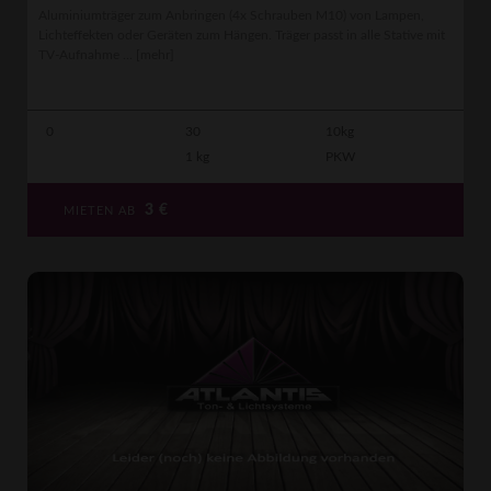
Aluminiumträger zum Anbringen (4x Schrauben M10) von Lampen,
Lichteffekten oder Geräten zum Hängen. Träger passt in alle Stative mit
TV-Aufnahme ...
[mehr]
0
30
10kg
1 kg
PKW
3
€
MIETEN AB