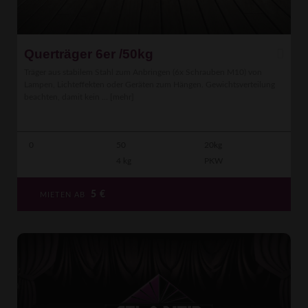
Querträger 6er /50kg
Träger aus stabilem Stahl zum Anbringen (6x Schrauben M10) von
Lampen, Lichteffekten oder Geräten zum Hängen. Gewichtsverteilung
beachten, damit kein ...
[mehr]
0
50
20kg
4 kg
PKW
5
€
MIETEN AB