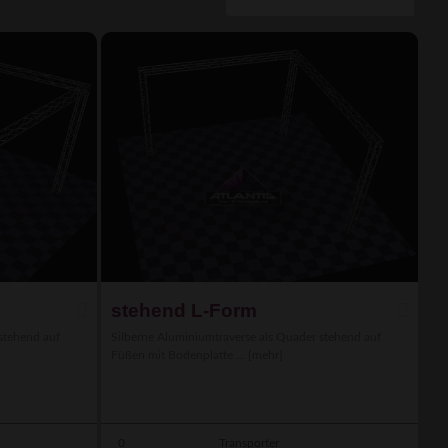
stehend L-Form
stehend auf
Silberne Aluminiumtraverse als Quader stehend auf
Füßen mit Bodenplatte ...
[mehr]
0
Transporter