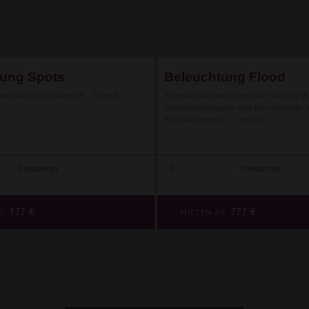
tung Spots
Beleuchtung Flood
euchtung setzt Akzente ...
[mehr]
Tageslichtlampen sorgen für eine sehr g
Materialwiedergabe und ein modernes u
Erscheinungsbild ...
[mehr]
Transporter
0
Transporter
???
€
???
€
AB
MIETEN AB