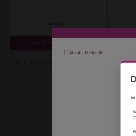
0
Transporter
0
???
€
MIETEN AB
MIETEN 
D
Wi
a
F
W