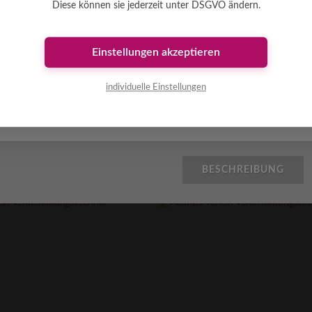
Diese können sie jederzeit unter DSGVO ändern.
 U-Form
fliegend L-Form
iumtraverse fliegend (hängend) ...
[mehr]
Silberne Aluminiumtraverse fliegend (hä
Einstellungen akzeptieren
individuelle Einstellungen
Transporter
0
Transporter
???
€
???
€
AB
MIETEN AB
BESCHREIBUNG