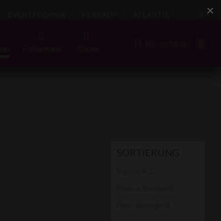
×
EVENTTECHNIK
VERKAUF
ATLANTIS
0
Wunschliste:
bau
Fullservice
Suche
SORTIERUNG
Namen A-Z
Preis aufsteigend
Preis absteigend