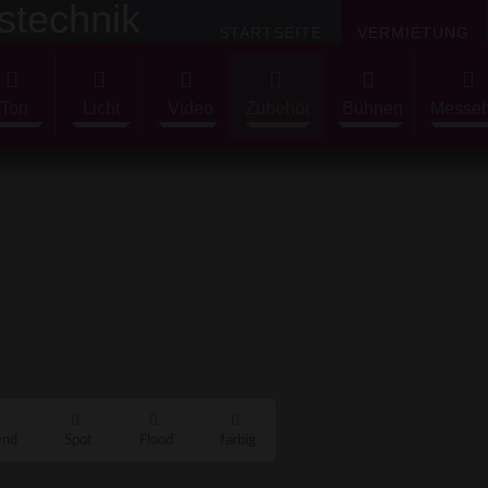
STARTSEITE
VERMIETUNG
Ton
Licht
Video
Zubehör
Bühnen
Messe
end
Spot
Flood
farbig