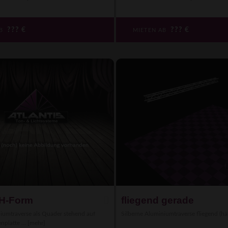
???
€
???
€
AB
MIETEN AB
 H-Form
fliegend gerade
iumtraverse als Quader stehend auf
Silberne Aluminiumtraverse fliegend (hä
platte ...
[mehr]