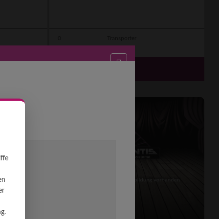
0
Transporter
???
€
MIETEN AB
ffe
en
er
g.