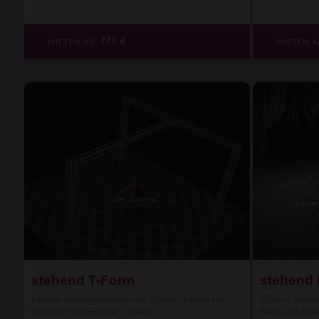
???
€
MIETEN AB
MIETEN 
stehend T-Form
stehend
Silberne Aluminiumtraverse als Quader stehend auf
Silberne Alumin
Füßen mit Bodenplatte ...
[mehr]
Füßen mit Boden