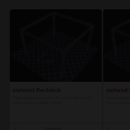
stehend Rechteck
stehend 
Silberne Aluminiumtraverse als Quader stehend auf
Silberne Alumin
Füßen mit Bodenplatte ...
[mehr]
Füßen mit Boden
0
Transporter
0