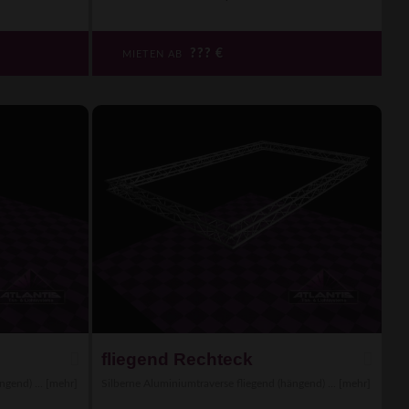
???
€
MIETEN AB
fliegend Rechteck
ngend) ...
[mehr]
Silberne Aluminiumtraverse fliegend (hängend) ...
[mehr]