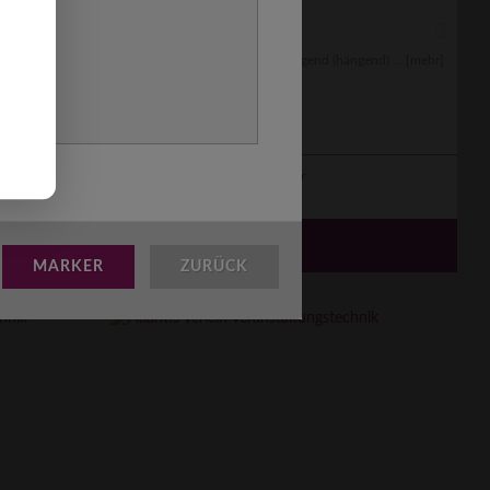
fliegend T-Form
ngend) ...
[mehr]
Silberne Aluminiumtraverse fliegend (hängend) ...
[mehr]
0
Transporter
???
€
MIETEN AB
MARKER
ZURÜCK