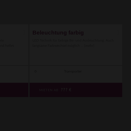
Beleuchtung farbig
ute
LED Technik für farbige Be- und Ausleuchtung. Auch
nd helles
langsame Farbwechsel möglich ...
[mehr]
0
Transporter
???
€
MIETEN AB