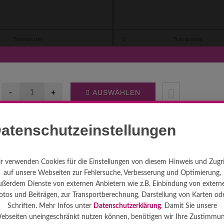
Transporter
0
Transporter
???
€
???
€
AB
MIETEN AB
atenschutzeinstellungen
Preise
Kurzinfo
Inhalt
r verwenden Cookies für die Einstellungen von diesem Hinweis und Zugri
auf unsere Webseiten zur Fehlersuche, Verbesserung und Optimierung,
ußerdem Dienste von externen Anbietern wie z.B. Einbindung von extern
otos und Beiträgen, zur Transportberechnung, Darstellung von Karten od
Schriften. Mehr Infos unter
Datenschutzerklärung
. Damit Sie unsere
ebseiten uneingeschränkt nutzen können, benötigen wir Ihre Zustimmun