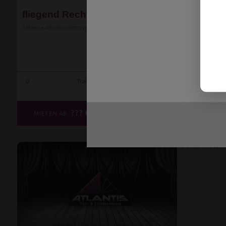
fliegend Rechteck + Steg
fliegend
Silberne Aluminiumtraverse fliegend (hängend) ...
[mehr]
Silberne Alumin
0
Transporter
0
???
€
MIETEN AB
MIETEN 