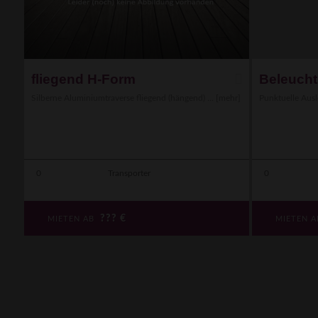
fliegend H-Form
Beleuch
Silberne Aluminiumtraverse fliegend (hängend) ...
[mehr]
Punktuelle Ausl
0
Transporter
0
???
€
MIETEN AB
MIETEN 