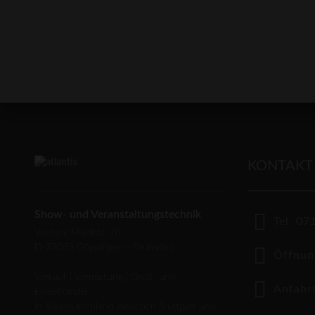
KONTAKT
Show- und Veranstaltungstechnik
Tel. 0
Vordere Mühlstr. 28
D-73035 Göppingen - Faurndau
Öffnun
Verkauf | Vermietung | Groß- und
Anfahrt
Einzelhandel
in Süddeutschland zwischen Stuttgart und