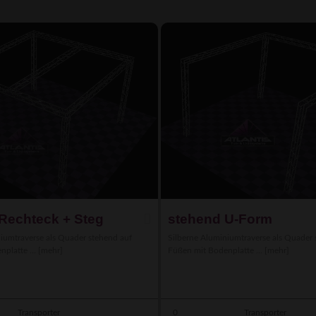
Rechteck + Steg
stehend U-Form
iumtraverse als Quader stehend auf
Silberne Aluminiumtraverse als Quader 
platte ...
[mehr]
Füßen mit Bodenplatte ...
[mehr]
Transporter
0
Transporter